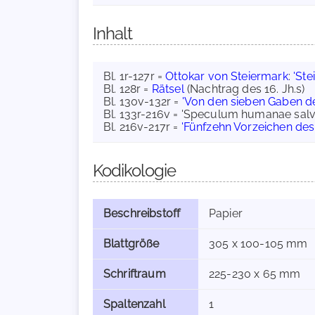
Inhalt
Bl. 1r-127r =
Ottokar von Steiermark
:
'Ste
Bl. 128r =
Rätsel
(Nachtrag des 16. Jh.s)
Bl. 130v-132r =
'Von den sieben Gaben de
Bl. 133r-216v = 'Speculum humanae salv
Bl. 216v-217r =
'Fünfzehn Vorzeichen des
Kodikologie
Beschreibstoff
Papier
Blattgröße
305 x 100-105 mm
Schriftraum
225-230 x 65 mm
Spaltenzahl
1