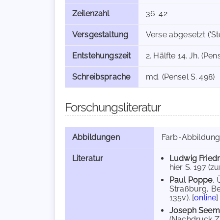
Zeilenzahl
36-42
Versgestaltung
Verse abgesetzt ('St
Entstehungszeit
2. Hälfte 14. Jh. (Pen
Schreibsprache
md. (Pensel S. 498)
Forschungsliteratur
Abbildungen
Farb-Abbildun
Literatur
Ludwig Fried
hier S. 197 (z
Paul Poppe
,
Straßburg, Ber
135v). [
online
]
Joseph Seem
(Nachdruck Züri