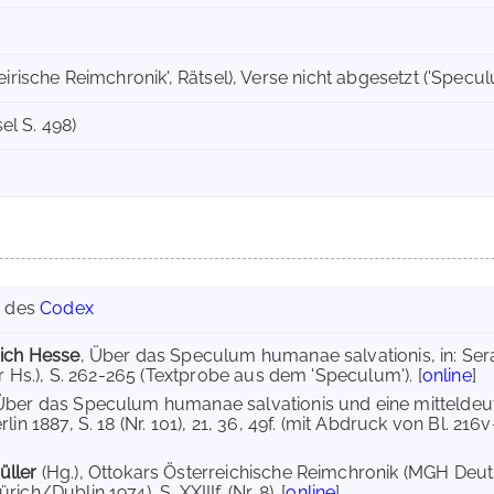
eirische Reimchronik', Rätsel), Verse nicht abgesetzt ('Spec
sel S. 498)
g des
Codex
rich Hesse
, Über das Speculum humanae salvationis, in: Ser
ur Hs.), S. 262-265 (Textprobe aus dem 'Speculum'). [
online
]
 Über das Speculum humanae salvationis und eine mitteldeu
lin 1887, S. 18 (Nr. 101), 21, 36, 49f. (mit Abdruck von Bl. 21
üller
(Hg.), Ottokars Österreichische Reimchronik (MGH Deu
ch/Dublin 1974), S. XXIIIf. (Nr. 8). [
online
]