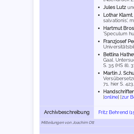
Jules Lutz
un
Lothar Klamt
salvationis',
Hartmut Bros
'Speculum huma
Franzjosef Pe
Universitätsbi
Bettina Hathe
Gaal. Unters
S. 35 (HS 8), 3
Martin J. Sch
Versübersetzu
71, hier S. 423
Handschriften
[
online
] [
zur 
Archivbeschreibung
Fritz Behrend (1
Mitteilungen von Joachim Ott