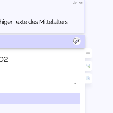
de
|
en
ger Texte des Mittelalters
02