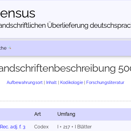
census
dschriftlichen Über­lieferung deutschsprachi
che
andschriftenbeschreibung 50
Aufbewahrungsort
|
Inhalt
|
Kodikologie
|
Forschungsliteratur
Art
Umfang
Rec. adj. f. 3
Codex
I + 217 + I Blätter