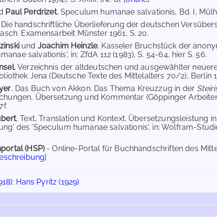
d
Paul Perdrizet
, Speculum humanae salvationis, Bd. I, Mülhau
, Die handschriftliche Überlieferung der deutschen Versü
 masch. Examensarbeit Münster 1961, S. 20.
zinski
und
Joachim Heinzle
, Kasseler Bruchstück der anon
nae salvationis', in: ZfdA 112 (1983), S. 54-64, hier S. 56.
nsel
, Verzeichnis der altdeutschen und ausgewählter neuere
bliothek Jena (Deutsche Texte des Mittelalters 70/2), Berlin 1
yer
, Das Buch von Akkon. Das Thema Kreuzzug in der
Steir
uchungen, Übersetzung und Kommentar (Göppinger Arbeiten 
7f.
ubert
, Text, Translation und Kontext. Übersetzungsleistung 
ng' des 'Speculum humanae salvationis', in: Wolfram-Studie
.
portal (HSP)
- Online-Portal für Buchhandschriften des Mit
Beschreibung
]
918)
;
Hans Pyritz (1929)