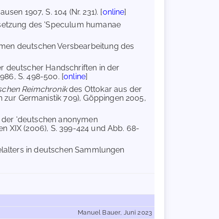
sen 1907, S. 104 (Nr. 231). [
online
]
bersetzung des 'Speculum humanae
ymen deutschen Versbearbeitung des
r deutscher Handschriften in der
986, S. 498-500. [
online
]
ischen Reimchronik
des Ottokar aus der
zur Germanistik 709), Göppingen 2005,
in der 'deutschen anonymen
n XIX (2006), S. 399-424 und Abb. 68-
telalters in deutschen Sammlungen
Manuel Bauer, Juni 2023