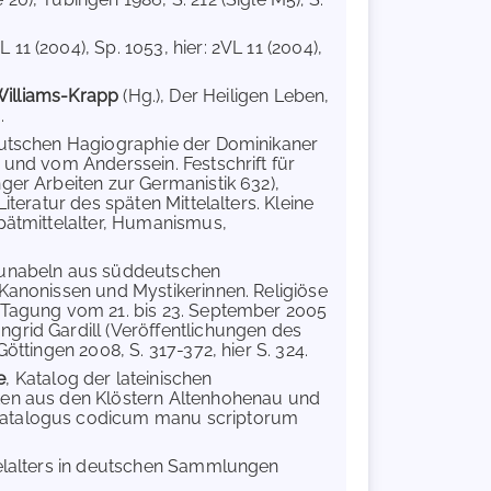
L 11 (2004), Sp. 1053, hier: 2VL 11 (2004),
Williams-Krapp
(Hg.), Der Heiligen Leben,
.
deutschen Hagiographie der Dominikaner
nd vom Anderssein. Festschrift für
ger Arbeiten zur Germanistik 632),
teratur des späten Mittelalters. Kleine
Spätmittelalter, Humanismus,
nkunabeln aus süddeutschen
 Kanonissen und Mystikerinnen. Religiöse
n Tagung vom 21. bis 23. September 2005
grid Gardill (Veröffentlichungen des
öttingen 2008, S. 317-372, hier S. 324.
e
, Katalog der lateinischen
ften aus den Klöstern Altenhohenau und
(Catalogus codicum manu scriptorum
telalters in deutschen Sammlungen