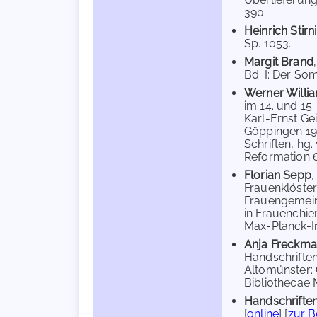
390.
Heinrich Stir
Sp. 1053.
Margit Brand
Bd. I: Der So
Werner Willi
im 14. und 15.
Karl-Ernst Ge
Göppingen 1998
Schriften, hg
Reformation 64
Florian Sepp
Frauenklöster
Frauengemeins
in Frauenchie
Max-Planck-In
Anja Freckm
Handschriften
Altomünster:
Bibliothecae 
Handschriften
[
online
] [
zur 