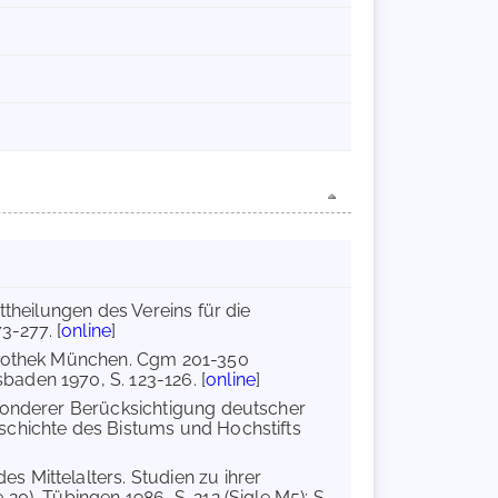
ittheilungen des Vereins für die
3-277. [
online
]
bliothek München. Cgm 201-350
aden 1970, S. 123-126. [
online
]
sonderer Berücksichtigung deutscher
schichte des Bistums und Hochstifts
s Mittelalters. Studien zu ihrer
0), Tübingen 1986, S. 212 (Sigle M5); S.