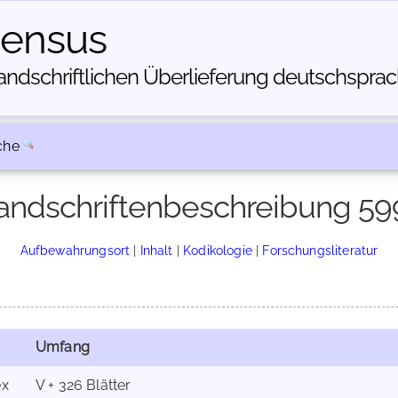
census
dschriftlichen Über­lieferung deutschsprachi
che
andschriftenbeschreibung 59
Aufbewahrungsort
|
Inhalt
|
Kodikologie
|
Forschungsliteratur
Umfang
ex
V + 326 Blätter