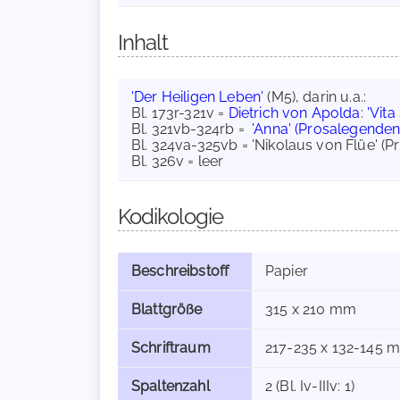
Inhalt
'Der Heiligen Leben'
(M5), darin u.a.:
Bl. 173r-321v =
Dietrich von Apolda
:
'Vita
Bl. 321vb-324rb =
'Anna' (Prosalegenden
Bl. 324va-325vb = 'Nikolaus von Flüe' 
Bl. 326v = leer
Kodikologie
Beschreibstoff
Papier
Blattgröße
315 x 210 mm
Schriftraum
217-235 x 132-145 mm
Spaltenzahl
2 (Bl. Iv-IIIv: 1)