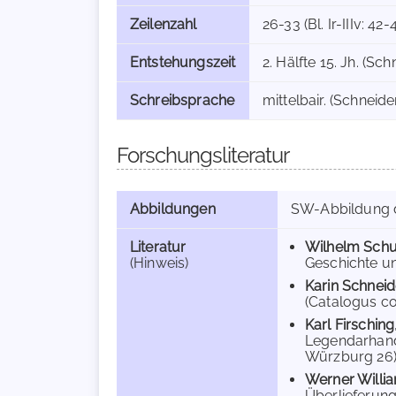
Zeilenzahl
26-33 (Bl. Ir-IIIv: 42
Entstehungszeit
2. Hälfte 15. Jh. (Sch
Schreibsprache
mittelbair. (Schneider
Forschungsliteratur
Abbildungen
SW-Abbildung
Literatur
Wilhelm Sch
(Hinweis)
Geschichte un
Karin Schneid
(Catalogus co
Karl Firsching
Legendarhands
Würzburg 26),
Werner Willi
Überlieferung