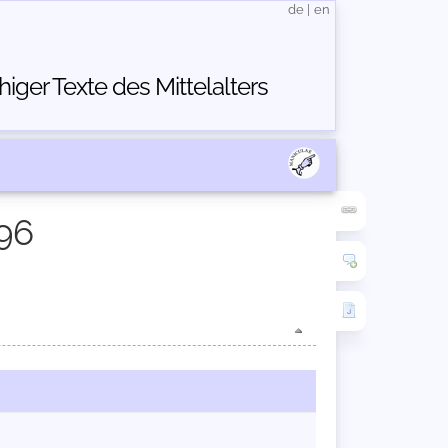
de
|
en
ger Texte des Mittelalters
96