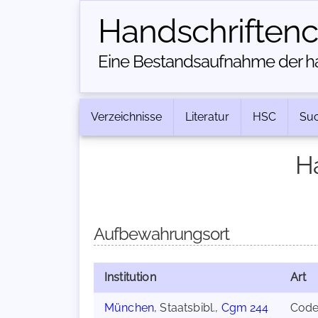
Handschriften­
Eine Bestandsaufnahme der han
Verzeichnisse
Literatur
HSC
Su
H
Aufbewahrungsort
Institution
Art
München
, Staatsbibl.,
Cgm 244
Cod