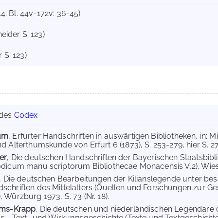
-44; Bl. 44v-172v: 36-45)
neider S. 123)
 S. 123)
 des
Codex
um
, Erfurter Handschriften in auswärtigen Bibliotheken, in: M
d Alterthumskunde von Erfurt 6 (1873), S. 253-279, hier S. 27
er
, Die deutschen Handschriften der Bayerischen Staatsbi
dicum manu scriptorum Bibliothecae Monacensis V,2), Wiesb
, Die deutschen Bearbeitungen der Kilianslegende unter be
chriften des Mittelalters (Quellen und Forschungen zur Ge
 Würzburg 1973, S. 73 (Nr. 18).
ams-Krapp
, Die deutschen und niederländischen Legendare de
s-, Text- und Wirkungsgeschichte (Texte und Textgeschichte 2