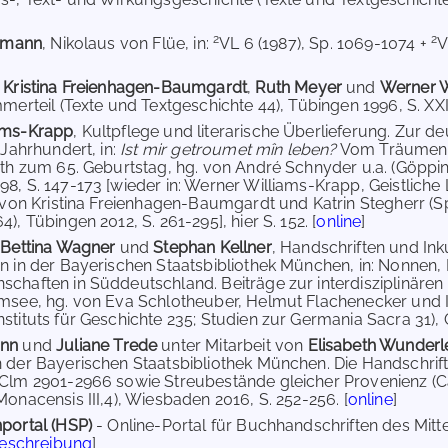
2
2
nimann
, Nikolaus von Flüe, in:
VL 6 (1987), Sp. 1069-1074 +
V
,
Kristina Freienhagen-Baumgardt
,
Ruth Meyer
und
Werner 
mmerteil (Texte und Textgeschichte 44), Tübingen 1996, S. XXI
ams-Krapp
, Kultpflege und literarische Überlieferung. Zur 
 Jahrhundert, in:
Ist mir getroumet mîn leben?
Vom Träumen u
ith zum 65. Geburtstag, hg. von André Schnyder u.a. (Göppin
, S. 147-173 [wieder in: Werner Williams-Krapp, Geistliche Li
. von Kristina Freienhagen-Baumgardt und Katrin Stegherr (
), Tübingen 2012, S. 261-295], hier S. 152. [
online
]
,
Bettina Wagner
und
Stephan Kellner
, Handschriften und I
n in der Bayerischen Staatsbibliothek München, in: Nonnen,
chaften in Süddeutschland. Beiträge zur interdisziplinäre
msee, hg. von Eva Schlotheuber, Helmut Flachenecker und In
stituts für Geschichte 235; Studien zur Germania Sacra 31), G
ann
und
Juliane Trede
unter Mitarbeit von
Elisabeth Wunderl
 der Bayerischen Staatsbibliothek München. Die Handschri
 Clm 2901-2966 sowie Streubestände gleicher Provenienz 
Monacensis III,4), Wiesbaden 2016, S. 252-256. [
online
]
portal (HSP)
- Online-Portal für Buchhandschriften des Mit
Beschreibung
]