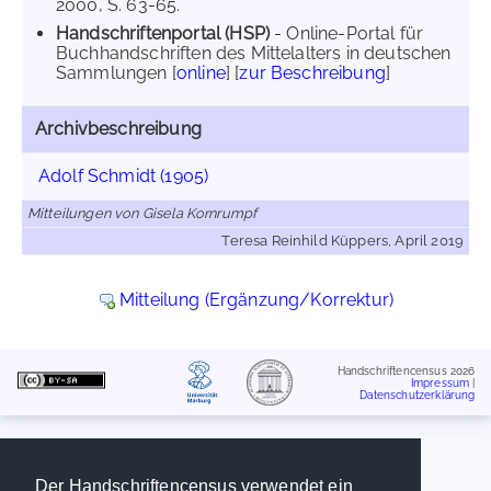
2000, S. 63-65.
Handschriftenportal (HSP)
- Online-Portal für
Buchhandschriften des Mittelalters in deutschen
Sammlungen [
online
] [
zur Beschreibung
]
Archivbeschreibung
Adolf Schmidt (1905)
Mitteilungen von Gisela Kornrumpf
Teresa Reinhild Küppers, April 2019
Mitteilung (Ergänzung/Korrektur)
Handschriftencensus 2026
Impressum
|
Datenschutzerklärung
Der Handschriftencensus verwendet ein