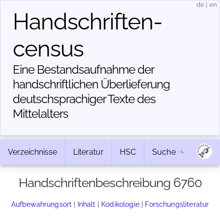
de
|
en
Handschriften­
census
Eine Bestandsaufnahme der
handschriftlichen Über­lieferung
deutschsprachiger Texte des
Mittelalters
Verzeichnisse
Literatur
HSC
Suche
Handschriftenbeschreibung 6760
Aufbewahrungsort
|
Inhalt
|
Kodikologie
|
Forschungsliteratur