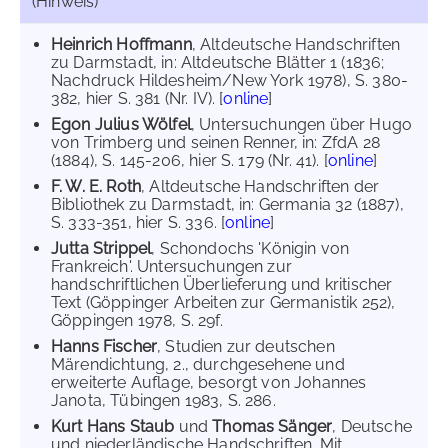
(Hinweis)
Heinrich Hoffmann
, Altdeutsche Handschriften
zu Darmstadt, in: Altdeutsche Blätter 1 (1836;
Nachdruck Hildesheim/New York 1978), S. 380-
382, hier S. 381 (Nr. IV). [
online
]
Egon Julius Wölfel
, Untersuchungen über Hugo
von Trimberg und seinen Renner, in: ZfdA 28
(1884), S. 145-206, hier S. 179 (Nr. 41). [
online
]
F. W. E. Roth
, Altdeutsche Handschriften der
Bibliothek zu Darmstadt, in: Germania 32 (1887),
S. 333-351, hier S. 336. [
online
]
Jutta Strippel
, Schondochs 'Königin von
Frankreich'. Untersuchungen zur
handschriftlichen Überlieferung und kritischer
Text (Göppinger Arbeiten zur Germanistik 252),
Göppingen 1978, S. 29f.
Hanns Fischer
, Studien zur deutschen
Märendichtung, 2., durchgesehene und
erweiterte Auflage, besorgt von Johannes
Janota, Tübingen 1983, S. 286.
Kurt Hans Staub
und
Thomas Sänger
, Deutsche
und niederländische Handschriften. Mit