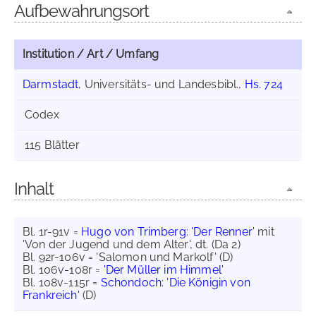
Aufbewahrungsort
Institution / Art / Umfang
Darmstadt
, Universitäts- und Landesbibl.,
Hs. 724
Codex
115 Blätter
Inhalt
Bl. 1r-91v =
Hugo von Trimberg
:
'Der Renner'
mit
'Von der Jugend und dem Alter', dt. (Da 2)
Bl. 92r-106v = 'Salomon und Markolf' (D)
Bl. 106v-108r =
'Der Müller im Himmel'
Bl. 108v-115r =
Schondoch
:
'Die Königin von
Frankreich'
(D)