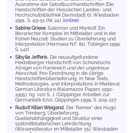
Ausnahme der Gebetbuchhandschriften (Die
Handschriften der Hessischen Landes- und
Hochschulbibliothek Darmstadt 6), Wiesbaden
1991, S. 49-51 (Nr. 24). [
online
]
Sabine Griese
, Salomon und Markolf. Ein
literarischer Komplex im Mittelalter und in der
frühen Neuzeit. Studien zu Überlieferung und
Interpretation (Hermaea N.F. 81), Tübingen 1999,
S. 141f.
Sibylle Jefferis
, Die neuaufgefundene
Heidelberger Handschrift von Schondochs
Königin von Frankreich und der ungetreue
Marschall
: Ihre Einordnung in die übrige
Handschriftenüberlieferung, in: New Texts,
Methodologies, and Interpretations in Medieval
German Literature (Kalamazoo Papers 1992-
1995), hg. von S. J. (Göppinger Arbeiten zur
Germanistik 670), Göppingen 1999, S. 209-227.
Rudolf Kilian Weigand
, Der 'Renner' des Hugo
von Trimberg. Überlieferung,
Quellenabhängigkeit und Struktur einer
spätmittelalterlichen Lehrdichtung
(Wissensliteratur im Mittelalter 35), Wiesbaden