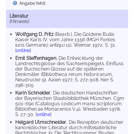
Angabe fehlt
Literatur
(Hinweis)
Wolfgang D. Fritz
(Bearb.), Die Goldene Bulle
Kaiser Karls IV. vom Jahre 1356 (MGH Fontes
iuris Germanici antiqui 11), Weimar 1972, S. 31.
[
online
]
Emil Steffenhagen
, Die Entwicklung der
Landrechtsglosse des Sachsenspiegels. Einfluss
der Buchschen Glosse auf die späteren
Denkmäler (Bibliotheca rerum historicarum,
Neudrucke 9), Aalen 1977, S. 272-308, hier S.
298-305.
Karin Schneider
, Die deutschen Handschriften
der Bayerischen Staatsbibliothek München. Cgm
501-690 (Catalogus codicum manu scriptorum
Bibliothecae Monacensis V,4), Wiesbaden 1978,
S. 27-30. [
online
]
Helgard Ulmschneider
, Die Rezeption deutscher
kanonistischer Literatur durch mittelalterliche
Rechtsbücher, in: Die 'Rechtssumme' Bruder