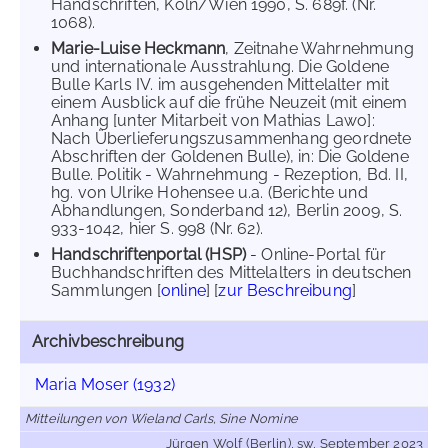
Handschriften, Köln/Wien 1990, S. 689f. (Nr.
1068).
Marie-Luise Heckmann
, Zeitnahe Wahrnehmung
und internationale Ausstrahlung. Die Goldene
Bulle Karls IV. im ausgehenden Mittelalter mit
einem Ausblick auf die frühe Neuzeit (mit einem
Anhang [unter Mitarbeit von Mathias Lawo]:
Nach Überlieferungszusammenhang geordnete
Abschriften der Goldenen Bulle), in: Die Goldene
Bulle. Politik - Wahrnehmung - Rezeption, Bd. II,
hg. von Ulrike Hohensee u.a. (Berichte und
Abhandlungen, Sonderband 12), Berlin 2009, S.
933-1042, hier S. 998 (Nr. 62).
Handschriftenportal (HSP)
- Online-Portal für
Buchhandschriften des Mittelalters in deutschen
Sammlungen [
online
] [
zur Beschreibung
]
Archivbeschreibung
Maria Moser (1932)
Mitteilungen von Wieland Carls, Sine Nomine
Jürgen Wolf (Berlin), sw, September 2023