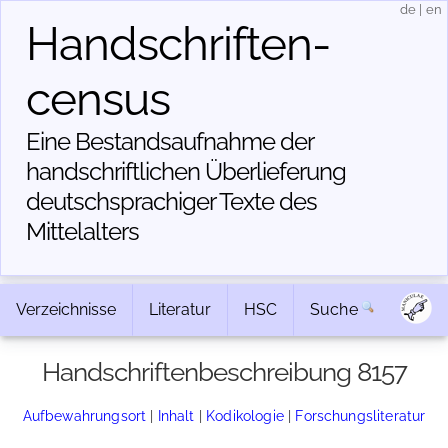
de
|
en
Handschriften­
census
Eine Bestandsaufnahme der
handschriftlichen Über­lieferung
deutschsprachiger Texte des
Mittelalters
Verzeichnisse
Literatur
HSC
Suche
Handschriftenbeschreibung 8157
Aufbewahrungsort
|
Inhalt
|
Kodikologie
|
Forschungsliteratur