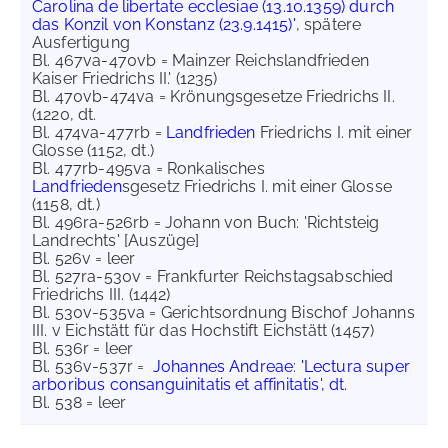
Carolina de libertate ecclesiae (13.10.1359) durch
das Konzil von Konstanz (23.9.1415)'
, spätere
Ausfertigung
Bl. 467va-470vb = Mainzer Reichslandfrieden
Kaiser Friedrichs II.' (1235)
Bl. 470vb-474va = Krönungsgesetze Friedrichs II.
(1220, dt.
Bl. 474va-477rb =
Landfrieden
Friedrichs I. mit einer
Glosse (1152, dt.)
Bl. 477rb-495va = Ronkalisches
Landfrieden
sgesetz Friedrichs I. mit einer Glosse
(1158, dt.)
Bl. 496ra-526rb = Johann von Buch: 'Richtsteig
Landrechts' [Auszüge]
Bl. 526v = leer
Bl. 527ra-530v = Frankfurter Reichstagsabschied
Friedrichs III. (1442)
Bl. 530v-535va = Gerichtsordnung Bischof Johanns
III. v Eichstätt für das Hochstift Eichstätt (1457)
Bl. 536r = leer
Bl. 536v-537r =
Johannes Andreae
:
'Lectura super
arboribus consanguinitatis et affinitatis', dt.
Bl. 538 = leer