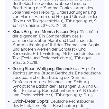
Bertholds. Eine deutsche abecedarische
Bearbeitung der 'Summa Confessorum' des
Johannes von Freiburg, Untersuchungen I, hg.
von Marlies Hamm und Helgard Ulmschneider
(Texte und Textgeschichte 1), Tübingen 1980, S.
143-259, hier S. 167-171 (Nr. 6).
Klaus Berg
und
Monika Kasper
(Hg.), 'Das bůch
der tugenden'. Ein Compendium des 14.
Jahrhunderts über Moral und Recht nach der
'Summa theologiae' II-II des Thomas von Aquin
und anderen Werken der Scholastik und
Kanonistik, Bd. I: Einleitung, Mittelhochdeutscher
Text (Texte und Textgeschichte 7), Tübingen
1984, S. XLVIII.
Georg Steer
,
Wolfgang Klimanek u.a.
(Hg.), Die
'Rechtssumme' Bruder Bertholds. Eine deutsche
abecedarische Bearbeitung der 'Summa
Confessorum' des Johannes von Freiburg.
Synoptische Edition der Fassungen B, A und C,
Bd. I: Einleitung, Buchstabenbereich A-B (Texte
und Textgeschichte 11), Tübingen 1987, S. 65*.
Ulrich-Dieter Oppitz
, Deutsche Rechtsbücher
des Mittelalters, Bd. II: Beschreibung der