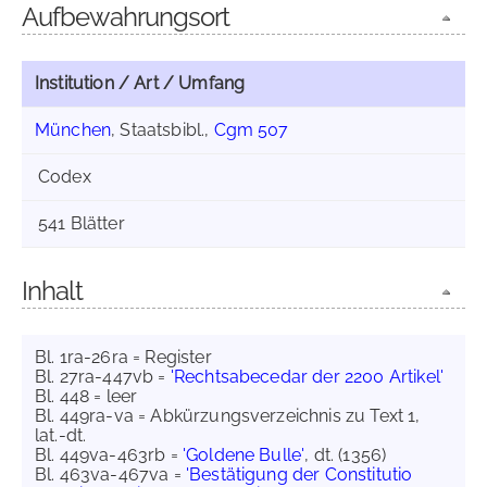
Aufbewahrungsort
Institution / Art / Umfang
München
, Staatsbibl.,
Cgm 507
Codex
541 Blätter
Inhalt
Bl. 1ra-26ra = Register
Bl. 27ra-447vb =
'Rechtsabecedar der 2200 Artikel'
Bl. 448 = leer
Bl. 449ra-va = Abkürzungsverzeichnis zu Text 1,
lat.-dt.
Bl. 449va-463rb =
'Goldene Bulle'
, dt. (1356)
Bl. 463va-467va =
'Bestätigung der Constitutio