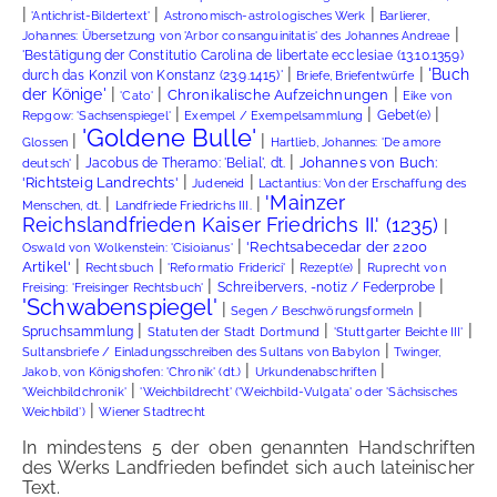
|
|
|
'Antichrist-Bildertext'
Astronomisch-astrologisches Werk
Barlierer,
|
Johannes: Übersetzung von 'Arbor consanguinitatis' des Johannes Andreae
'Bestätigung der Constitutio Carolina de libertate ecclesiae (13.10.1359)
|
|
'Buch
durch das Konzil von Konstanz (23.9.1415)'
Briefe, Briefentwürfe
|
|
|
der Könige'
Chronikalische Aufzeichnungen
'Cato'
Eike von
|
|
|
Gebet(e)
Repgow: 'Sachsenspiegel'
Exempel / Exempelsammlung
'Goldene Bulle'
|
|
Glossen
Hartlieb, Johannes: 'De amore
|
|
Johannes von Buch:
Jacobus de Theramo: 'Belial', dt.
deutsch'
|
|
'Richtsteig Landrechts'
Judeneid
Lactantius: Von der Erschaffung des
'Mainzer
|
|
Menschen, dt.
Landfriede Friedrichs III.
Reichslandfrieden Kaiser Friedrichs II.' (1235)
|
|
'Rechtsabecedar der 2200
Oswald von Wolkenstein: 'Cisioianus'
|
|
|
|
Artikel'
Rechtsbuch
'Reformatio Friderici'
Rezept(e)
Ruprecht von
|
|
Schreibervers, -notiz / Federprobe
Freising: 'Freisinger Rechtsbuch'
'Schwabenspiegel'
|
|
Segen / Beschwörungsformeln
|
|
|
Spruchsammlung
Statuten der Stadt Dortmund
'Stuttgarter Beichte III'
|
Sultansbriefe / Einladungsschreiben des Sultans von Babylon
Twinger,
|
|
Jakob, von Königshofen: 'Chronik' (dt.)
Urkundenabschriften
|
'Weichbildchronik'
'Weichbildrecht' ('Weichbild-Vulgata' oder 'Sächsisches
|
Weichbild')
Wiener Stadtrecht
In mindestens 5 der oben genannten Handschriften
des Werks Landfrieden befindet sich auch lateinischer
Text.