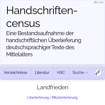
de
|
en
Handschriften­
census
Eine Bestandsaufnahme der
handschriftlichen Über­lieferung
deutschsprachiger Texte des
Mittelalters
Verzeichnisse
Literatur
HSC
Suche
Landfrieden
Überlieferung
|
Mitüberlieferung