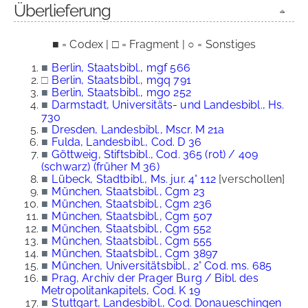
Überlieferung
■ = Codex | □ = Fragment | ○ = Sonstiges
■
Berlin, Staatsbibl., mgf 566
□
Berlin, Staatsbibl., mgq 791
■
Berlin, Staatsbibl., mgo 252
■
Darmstadt, Universitäts- und Landesbibl., Hs.
730
■
Dresden, Landesbibl., Mscr. M 21a
■
Fulda, Landesbibl., Cod. D 36
■
Göttweig, Stiftsbibl., Cod. 365 (rot) / 409
(schwarz) (früher M 36)
■
Lübeck, Stadtbibl., Ms. jur. 4° 112
[verschollen]
■
München, Staatsbibl., Cgm 23
■
München, Staatsbibl., Cgm 236
■
München, Staatsbibl., Cgm 507
■
München, Staatsbibl., Cgm 552
■
München, Staatsbibl., Cgm 555
■
München, Staatsbibl., Cgm 3897
■
München, Universitätsbibl., 2° Cod. ms. 685
■
Prag, Archiv der Prager Burg / Bibl. des
Metropolitankapitels, Cod. K 19
■
Stuttgart, Landesbibl., Cod. Donaueschingen