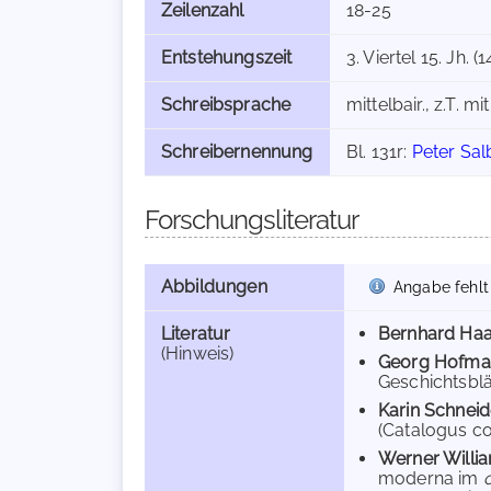
Zeilenzahl
18-25
Entstehungszeit
3. Viertel 15. Jh. 
Schreibsprache
mittelbair., z.T. 
Schreibernennung
Bl. 131r:
Peter Sal
Forschungsliteratur
Abbildungen
Angabe fehlt
Literatur
Bernhard Ha
(Hinweis)
Georg Hofma
Geschichtsblät
Karin Schneid
(Catalogus co
Werner Willi
moderna im