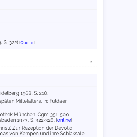
, S. 322)
[
Quelle
]
idelberg 1968, S. 218.
äten Mittelalters, in: Fuldaer
bliothek München. Cgm 351-500
aden 1973, S. 322-326. [
online
]
isti'. Zur Rezeption der Devotio
homas von Kempen und ihre Schicksale,