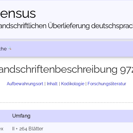
census
dschriftlichen Über­lieferung deutschsprachi
che
andschriftenbeschreibung 97
Aufbewahrungsort
|
Inhalt
|
Kodikologie
|
Forschungsliteratur
Umfang
ex
II + 264 Blätter