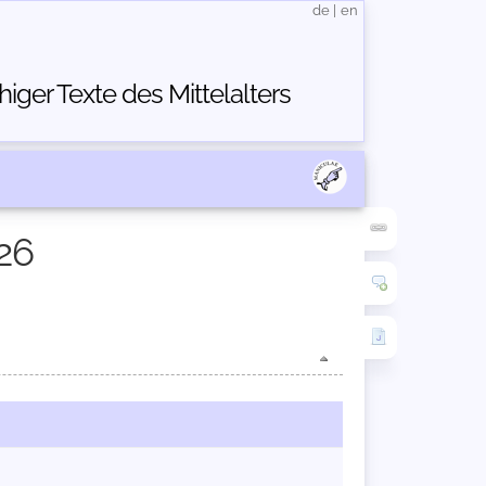
de
|
en
ger Texte des Mittelalters
26