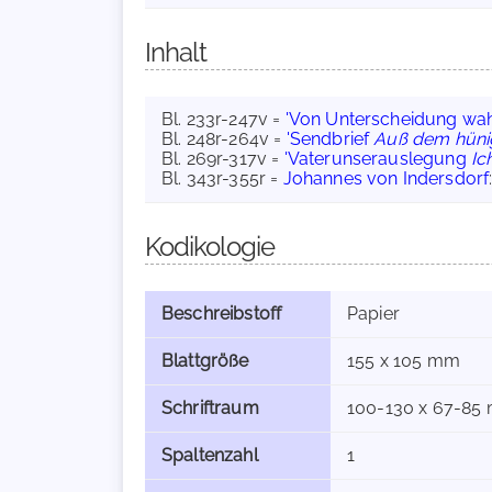
Inhalt
Bl. 233r-247v =
'Von Unterscheidung wah
Bl. 248r-264v =
'Sendbrief
Auß dem hünig
Bl. 269r-317v =
'Vaterunserauslegung
Ic
Bl. 343r-355r =
Johannes von Indersdorf
Kodikologie
Beschreibstoff
Papier
Blattgröße
155 x 105 mm
Schriftraum
100-130 x 67-85
Spaltenzahl
1