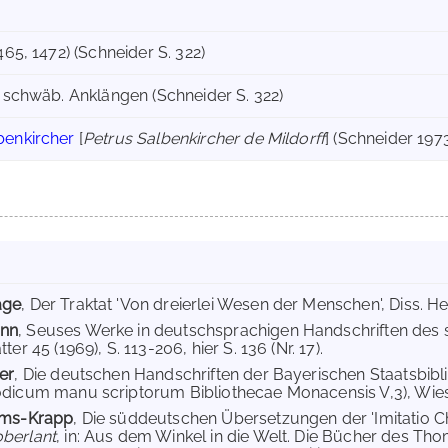
(1465, 1472) (Schneider S. 322)
mit schwäb. Anklängen (Schneider S. 322)
benkircher
[
Petrus Salbenkircher de Mildorff
] (Schneider 1973
age
, Der Traktat 'Von dreierlei Wesen der Menschen', Diss. He
nn
, Seuses Werke in deutschsprachigen Handschriften des sp
ter 45 (1969), S. 113-206, hier S. 136 (Nr. 17).
er
, Die deutschen Handschriften der Bayerischen Staatsbi
dicum manu scriptorum Bibliothecae Monacensis V,3), Wiesb
ams-Krapp
, Die süddeutschen Übersetzungen der 'Imitatio Chr
oberlant
, in: Aus dem Winkel in die Welt. Die Bücher des T