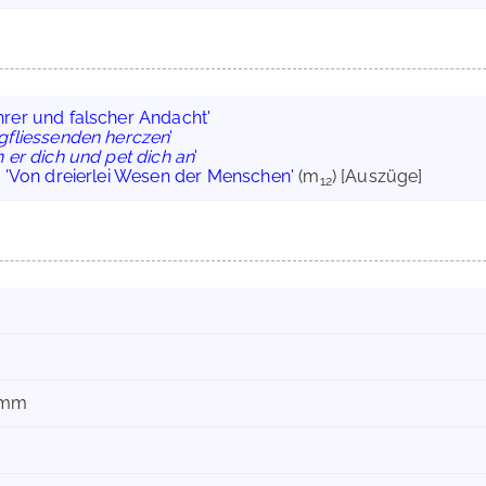
rer und falscher Andacht'
fliessenden herczen
'
h er dich und pet dich an
'
:
'Von dreierlei Wesen der Menschen'
(m
) [Auszüge]
12
 mm