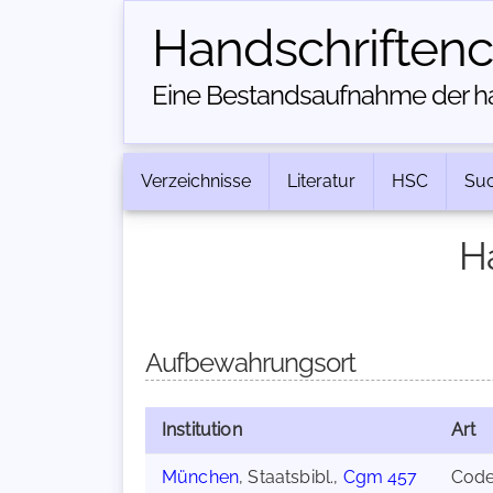
Handschriften­
Eine Bestandsaufnahme der han
Verzeichnisse
Literatur
HSC
Su
H
Aufbewahrungsort
Institution
Art
München
, Staatsbibl.,
Cgm 457
Cod