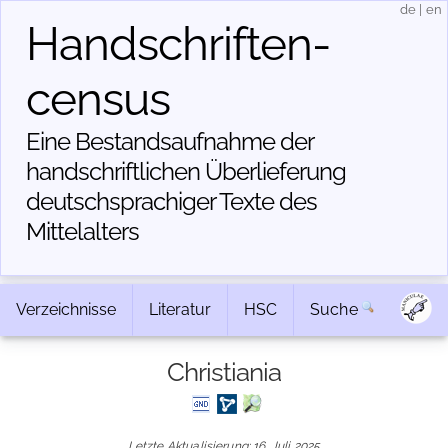
de
|
en
Handschriften­
census
Eine Bestandsaufnahme der
handschriftlichen Über­lieferung
deutschsprachiger Texte des
Mittelalters
Verzeichnisse
Literatur
HSC
Suche
Christiania
Letzte Aktualisierung: 16. Juli 2025