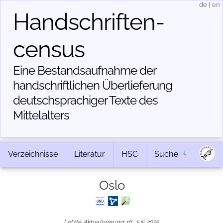
de
|
en
Handschriften­
census
Eine Bestandsaufnahme der
handschriftlichen Über­lieferung
deutschsprachiger Texte des
Mittelalters
Verzeichnisse
Literatur
HSC
Suche
Oslo
Letzte Aktualisierung: 16. Juli 2025