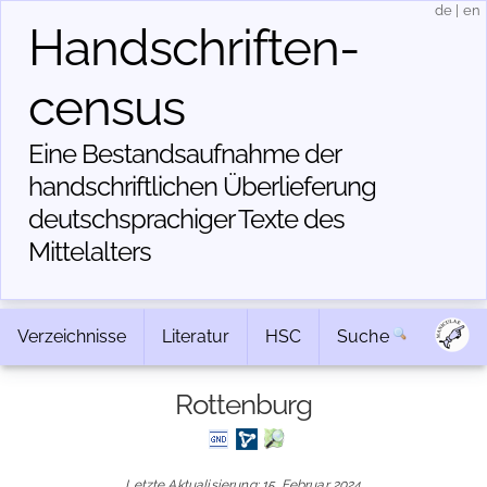
de
|
en
Handschriften­
census
Eine Bestandsaufnahme der
handschriftlichen Über­lieferung
deutschsprachiger Texte des
Mittelalters
Verzeichnisse
Literatur
HSC
Suche
Rottenburg
Letzte Aktualisierung: 15. Februar 2024