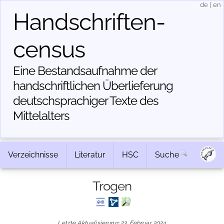
de
|
en
Handschriften­
census
Eine Bestandsaufnahme der
handschriftlichen Über­lieferung
deutschsprachiger Texte des
Mittelalters
Verzeichnisse
Literatur
HSC
Suche
Trogen
Letzte Aktualisierung: 23. Februar 2024