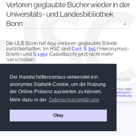
Verloren geglaubte Bücher wieder in der
Universitäts- und Landesbibliothek
Bonn
Die ULB Bonn hat 654 verloren geglaubte Bände
zurückerhalten. Im HSC sind
Cod. S 315
('Hieronymus-
Briefe') und
S 1952
(Gebetbuch) jetzt nicht mehr
'verschollen'.
Der Handschriftencensus verwendet ein
Daniel Könitz
| 24. Mai 2019
anonymes Statistik-Cookie, um die Nutzung
Handschriftencensus 2026
der Online-Präsenz auswerten zu können.
Impressum
|
Datenschutzerklärung
Datenschutzerklärung
Mehr dazu in der
Okay