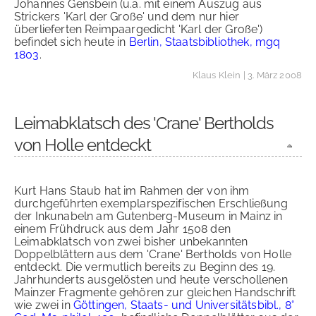
Johannes Gensbein (u.a. mit einem Auszug aus
Strickers 'Karl der Große' und dem nur hier
überlieferten Reimpaargedicht 'Karl der Große')
befindet sich heute in
Berlin, Staatsbibliothek, mgq
1803
.
Klaus Klein
| 3. März 2008
Leimabklatsch des 'Crane' Bertholds
von Holle entdeckt
Kurt Hans Staub hat im Rahmen der von ihm
durchgeführten exemplarspezifischen Erschließung
der Inkunabeln am Gutenberg-Museum in Mainz in
einem Frühdruck aus dem Jahr 1508 den
Leimabklatsch von zwei bisher unbekannten
Doppelblättern aus dem 'Crane' Bertholds von Holle
entdeckt. Die vermutlich bereits zu Beginn des 19.
Jahrhunderts ausgelösten und heute verschollenen
Mainzer Fragmente gehören zur gleichen Handschrift
wie zwei in
Göttingen, Staats- und Universitätsbibl., 8°