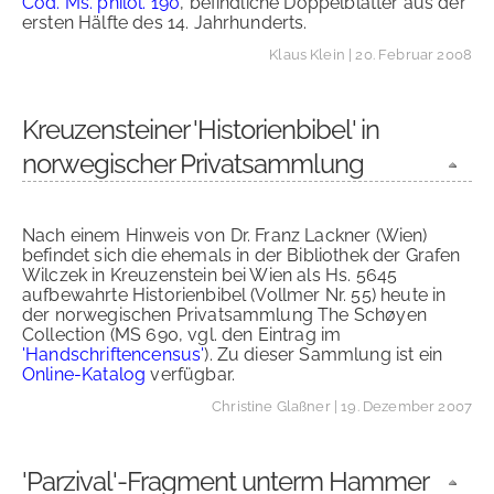
Cod. Ms. philol. 190
, befindliche Doppelblätter aus der
ersten Hälfte des 14. Jahrhunderts.
Klaus Klein
| 20. Februar 2008
Kreuzensteiner 'Historienbibel' in
norwegischer Privatsammlung
Nach einem Hinweis von Dr. Franz Lackner (Wien)
befindet sich die ehemals in der Bibliothek der Grafen
Wilczek in Kreuzenstein bei Wien als Hs. 5645
aufbewahrte Historienbibel (Vollmer Nr. 55) heute in
der norwegischen Privatsammlung The Schøyen
Collection (MS 690, vgl. den Eintrag im
'Handschriftencensus'
). Zu dieser Sammlung ist ein
Online-Katalog
verfügbar.
Christine Glaßner
| 19. Dezember 2007
'Parzival'-Fragment unterm Hammer