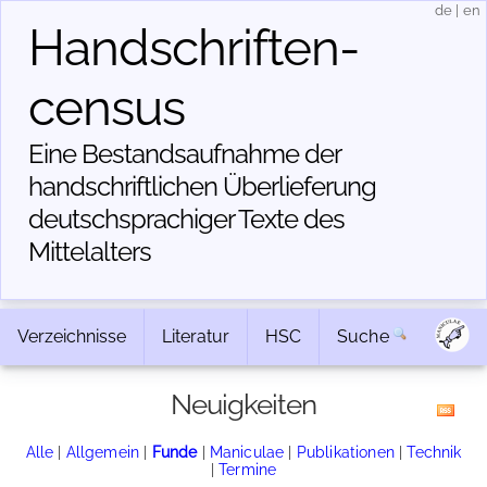
de
|
en
Handschriften­
census
Eine Bestandsaufnahme der
handschriftlichen Über­lieferung
deutschsprachiger Texte des
Mittelalters
Verzeichnisse
Literatur
HSC
Suche
Neuigkeiten
Alle
|
Allgemein
|
Funde
|
Maniculae
|
Publikationen
|
Technik
|
Termine