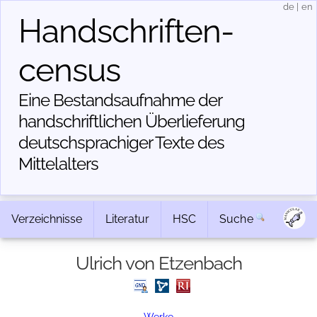
de
|
en
Handschriften­
census
Eine Bestandsaufnahme der
handschriftlichen Über­lieferung
deutschsprachiger Texte des
Mittelalters
Verzeichnisse
Literatur
HSC
Suche
Ulrich von Etzenbach
Werke