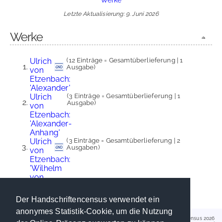
Letzte Aktualisierung: 9. Juni 2026
Werke
Ulrich
(12 Einträge = Gesamtüberlieferung | 1
Ausgabe)
von
Etzenbach:
'Alexander'
Ulrich
(3 Einträge = Gesamtüberlieferung | 1
Ausgabe)
von
Etzenbach:
'Alexander-
Anhang'
Ulrich
(3 Einträge = Gesamtüberlieferung | 2
Ausgaben)
von
Etzenbach:
'Wilhelm
von
Wenden'
Der Handschriftencensus verwendet ein
anonymes Statistik-Cookie, um die Nutzung
Handschriftencensus 2026