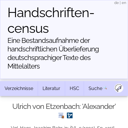
de
|
en
Handschriften­
census
Eine Bestandsaufnahme der
handschriftlichen Über­lieferung
deutschsprachiger Texte des
Mittelalters
Verzeichnisse
Literatur
HSC
Suche
Ulrich von Etzenbach: 'Alexander'
2