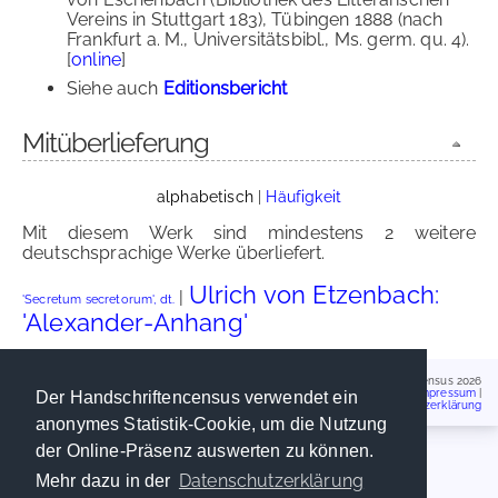
Vereins in Stuttgart 183), Tübingen 1888 (nach
Frankfurt a. M., Universitätsbibl., Ms. germ. qu. 4).
[
online
]
Siehe auch
Editionsbericht
Mitüberlieferung
alphabetisch
|
Häufigkeit
Mit diesem Werk sind mindestens 2 weitere
deutschsprachige Werke überliefert.
Ulrich von Etzenbach:
|
'Secretum secretorum', dt.
'Alexander-Anhang'
Handschriftencensus 2026
Impressum
|
Der Handschriftencensus verwendet ein
Datenschutzerklärung
anonymes Statistik-Cookie, um die Nutzung
der Online-Präsenz auswerten zu können.
Datenschutzerklärung
Mehr dazu in der