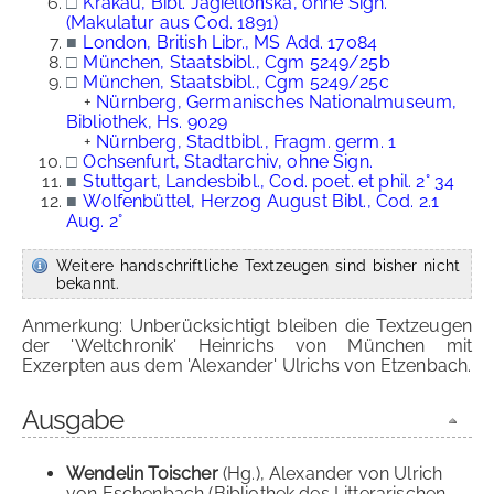
□
Krakau, Bibl. Jagiellońska, ohne Sign.
(Makulatur aus Cod. 1891)
■
London, British Libr., MS Add. 17084
□
München, Staatsbibl., Cgm 5249/25b
□
München, Staatsbibl., Cgm 5249/25c
+
Nürnberg, Germanisches Nationalmuseum,
Bibliothek, Hs. 9029
+
Nürnberg, Stadtbibl., Fragm. germ. 1
□
Ochsenfurt, Stadtarchiv, ohne Sign.
■
Stuttgart, Landesbibl., Cod. poet. et phil. 2° 34
■
Wolfenbüttel, Herzog August Bibl., Cod. 2.1
Aug. 2°
Weitere handschriftliche Textzeugen sind bisher nicht
bekannt.
Anmerkung: Unberücksichtigt bleiben die Textzeugen
der 'Weltchronik' Heinrichs von München mit
Exzerpten aus dem 'Alexander' Ulrichs von Etzenbach.
Ausgabe
Wendelin Toischer
(Hg.), Alexander von Ulrich
von Eschenbach (Bibliothek des Litterarischen