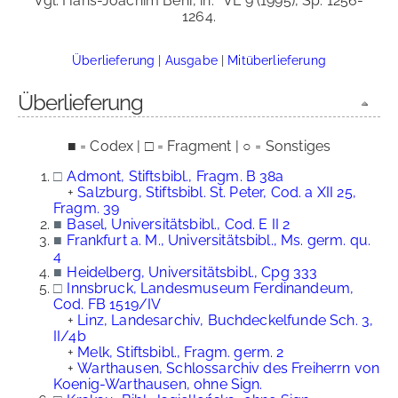
Vgl. Hans-Joachim Behr, in:
VL 9 (1995), Sp. 1256-
1264.
Überlieferung
|
Ausgabe
|
Mitüberlieferung
Überlieferung
■ = Codex | □ = Fragment | ○ = Sonstiges
□
Admont, Stiftsbibl., Fragm. B 38a
+
Salzburg, Stiftsbibl. St. Peter, Cod. a XII 25,
Fragm. 39
■
Basel, Universitätsbibl., Cod. E II 2
■
Frankfurt a. M., Universitätsbibl., Ms. germ. qu.
4
■
Heidelberg, Universitätsbibl., Cpg 333
□
Innsbruck, Landesmuseum Ferdinandeum,
Cod. FB 1519/IV
+
Linz, Landesarchiv, Buchdeckelfunde Sch. 3,
II/4b
+
Melk, Stiftsbibl., Fragm. germ. 2
+
Warthausen, Schlossarchiv des Freiherrn von
Koenig-Warthausen, ohne Sign.