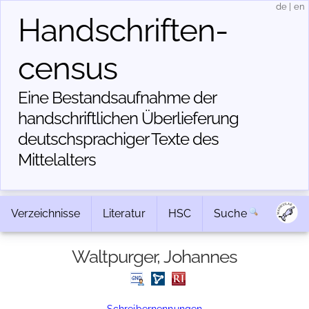
de
|
en
Handschriften­
census
Eine Bestandsaufnahme der
handschriftlichen Über­lieferung
deutschsprachiger Texte des
Mittelalters
Verzeichnisse
Literatur
HSC
Suche
Waltpurger, Johannes
Schreibernennungen