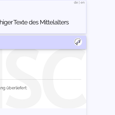
de
|
en
ger Texte des Mittelalters
 überliefert: