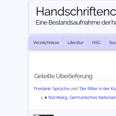
Handschriften­
Eine Bestandsaufnahme der han
Verzeichnisse
Literatur
HSC
Su
Geteilte Überlieferung
Freidank: Sprüche
und
'Der Ritter in der Ka
■
Nürnberg, Germanisches Nationalm