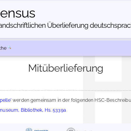
census
dschriftlichen Über­lieferung deutschsprachi
che
Mitüberlieferung
pelle'
werden gemeinsam in der folgenden HSC-Beschreibung
useum, Bibliothek, Hs. 5339a