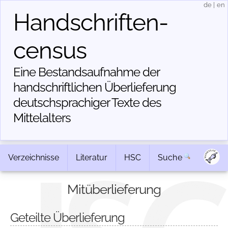
de
|
en
Handschriften­
census
Eine Bestandsaufnahme der
handschriftlichen Über­lieferung
deutschsprachiger Texte des
Mittelalters
Verzeichnisse
Literatur
HSC
Suche
Mitüberlieferung
Geteilte Überlieferung