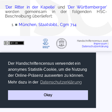
'Der Ritter in der Kapelle'
und
'Der Württemberger'
werden gemeinsam in der folgenden HSC-
Beschreibung überliefert:
■
München, Staatsbibl., Cgm 714
Handschriftencensus 2026
Impressum
|
Datenschutzerklärung
Der Handschriftencensus verwendet ein
anonymes Statistik-Cookie, um die Nutzung
der Online-Präsenz auswerten zu können.
Datenschutzerklärung
Mehr dazu in der
Okay