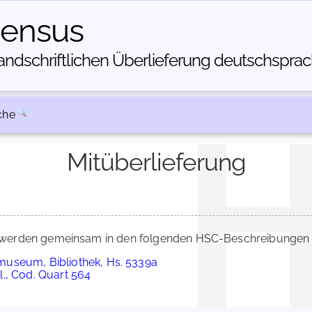
census
dschriftlichen Über­lieferung deutschsprachi
che
Mitüberlieferung
werden gemeinsam in den folgenden HSC-Beschreibungen üb
useum, Bibliothek, Hs. 5339a
., Cod. Quart 564