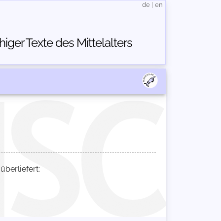
de
|
en
ger Texte des Mittelalters
erliefert: