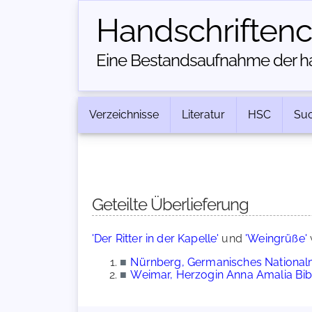
Handschriften­
Eine Bestandsaufnahme der han
Verzeichnisse
Literatur
HSC
Su
Geteilte Überlieferung
'Der Ritter in der Kapelle'
und
'Weingrüße'
■
Nürnberg, Germanisches Nationalm
■
Weimar, Herzogin Anna Amalia Bibl