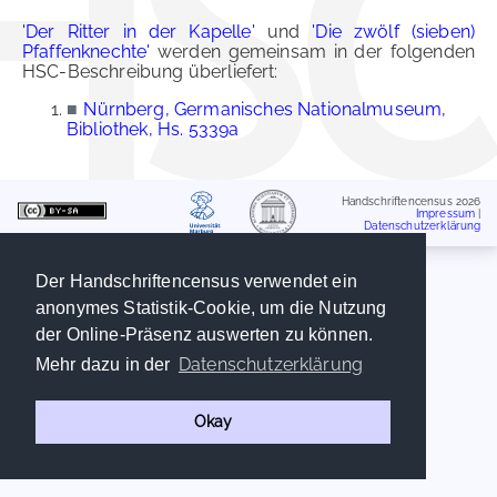
'Der Ritter in der Kapelle'
und
'Die zwölf (sieben)
Pfaffenknechte'
werden gemeinsam in der folgenden
HSC-Beschreibung überliefert:
■
Nürnberg, Germanisches Nationalmuseum,
Bibliothek, Hs. 5339a
Handschriftencensus 2026
Impressum
|
Datenschutzerklärung
Der Handschriftencensus verwendet ein
anonymes Statistik-Cookie, um die Nutzung
der Online-Präsenz auswerten zu können.
Datenschutzerklärung
Mehr dazu in der
Okay