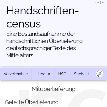
de
|
en
Handschriften­
census
Eine Bestandsaufnahme der
handschriftlichen Über­lieferung
deutschsprachiger Texte des
Mittelalters
Verzeichnisse
Literatur
HSC
Suche
Mitüberlieferung
Geteilte Überlieferung