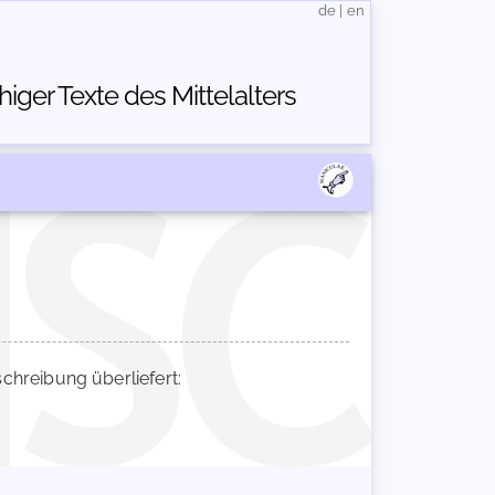
de
|
en
ger Texte des Mittelalters
hreibung überliefert: