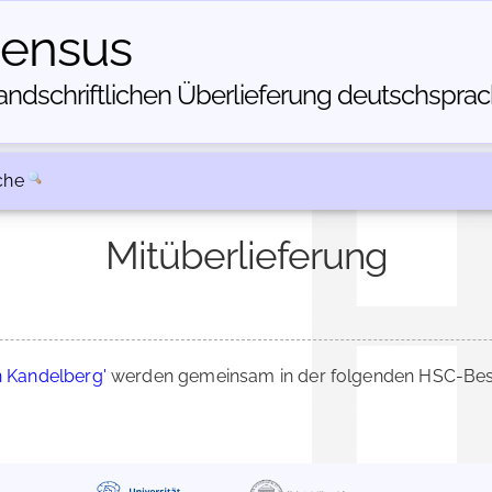
census
dschriftlichen Über­lieferung deutschsprachi
che
Mitüberlieferung
 Kandelberg'
werden gemeinsam in der folgenden HSC-Besc