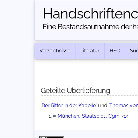
Handschriften­
Eine Bestandsaufnahme der han
Verzeichnisse
Literatur
HSC
Su
Geteilte Überlieferung
'Der Ritter in der Kapelle'
und
'Thomas von
■
München, Staatsbibl., Cgm 714