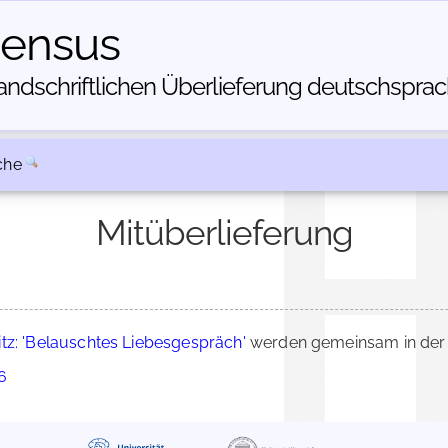
census
dschriftlichen Über­lieferung deutschsprachi
che
Mitüberlieferung
itz: 'Belauschtes Liebesgespräch'
werden gemeinsam in der 
6