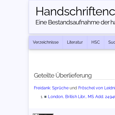
Handschriften­
Eine Bestandsaufnahme der han
Verzeichnisse
Literatur
HSC
Su
Geteilte Überlieferung
Freidank: Sprüche
und
Fröschel von Leidn
■
London, British Libr., MS Add. 2494