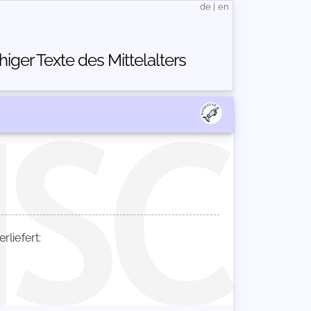
de
|
en
ger Texte des Mittelalters
liefert: