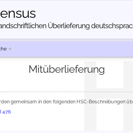
census
dschriftlichen Über­lieferung deutschsprachi
che
Mitüberlieferung
den gemeinsam in den folgenden HSC-Beschreibungen über
 I 476