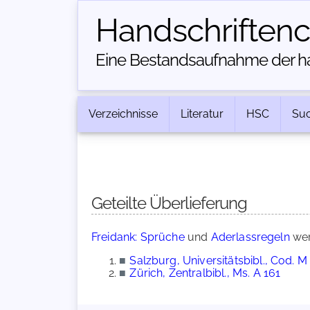
Handschriften­
Eine Bestandsaufnahme der han
Verzeichnisse
Literatur
HSC
Su
Geteilte Überlieferung
Freidank: Sprüche
und
Aderlassregeln
wer
■
Salzburg, Universitätsbibl., Cod. M
■
Zürich, Zentralbibl., Ms. A 161