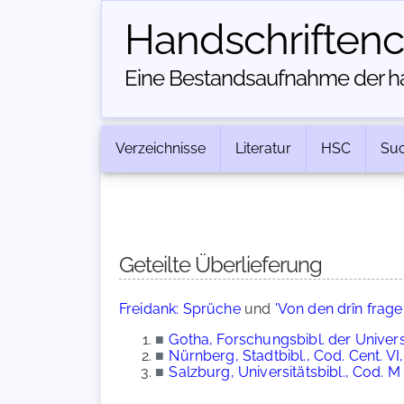
Handschriften­
Eine Bestandsaufnahme der han
Verzeichnisse
Literatur
HSC
Su
Geteilte Überlieferung
Freidank: Sprüche
und
'Von den drîn frage
■
Gotha, Forschungsbibl. der Universi
■
Nürnberg, Stadtbibl., Cod. Cent. VI,
■
Salzburg, Universitätsbibl., Cod. M