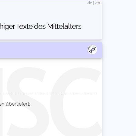
de
|
en
ger Texte des Mittelalters
 überliefert: