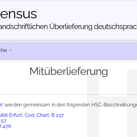
census
dschriftlichen Über­lieferung deutschsprachi
che
Mitüberlieferung
n'
werden gemeinsam in den folgenden HSC-Beschreibungen
tät Erfurt, Cod. Chart. B 237
 57
 I 476