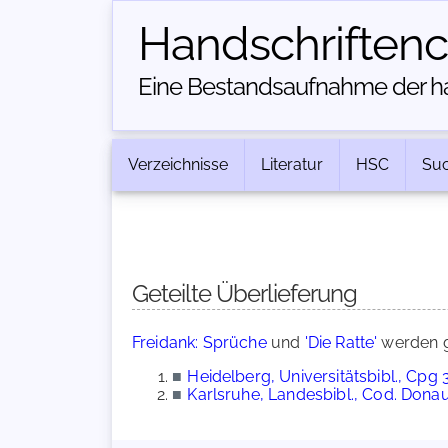
Handschriften­
Eine Bestandsaufnahme der han
Verzeichnisse
Literatur
HSC
Su
Geteilte Überlieferung
Freidank: Sprüche
und
'Die Ratte'
werden g
■
Heidelberg, Universitätsbibl., Cpg 
■
Karlsruhe, Landesbibl., Cod. Dona