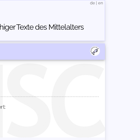
de
|
en
ger Texte des Mittelalters
rt: