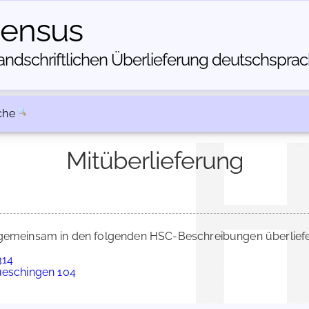
census
dschriftlichen Über­lieferung deutschsprachi
che
Mitüberlieferung
emeinsam in den folgenden HSC-Beschreibungen überliefe
314
ueschingen 104