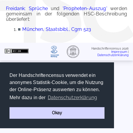
Freidank: Sprüche
und
'Propheten-Auszug'
werden
gemeinsam in der folgenden HSC-Beschreibung
überliefert:
■
München, Staatsbibl., Cgm 523
Handschriftencensus 2026
Impressum
|
Datenschutzerklärung
Der Handschriftencensus verwendet ein
anonymes Statistik-Cookie, um die Nutzung
der Online-Präsenz auswerten zu können.
Datenschutzerklärung
Mehr dazu in der
Okay