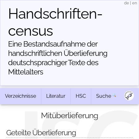
de
|
en
Handschriften­
census
Eine Bestandsaufnahme der
handschriftlichen Über­lieferung
deutschsprachiger Texte des
Mittelalters
Verzeichnisse
Literatur
HSC
Suche
Mitüberlieferung
Geteilte Überlieferung