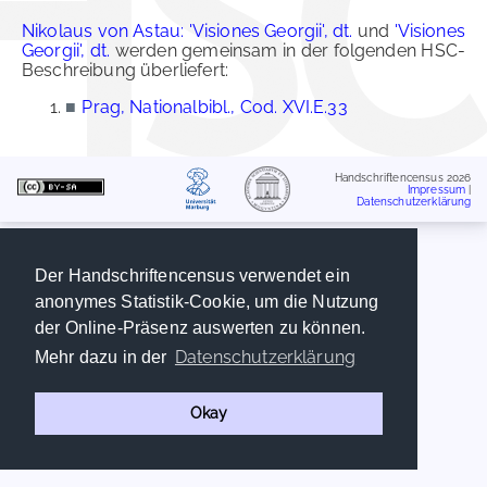
Nikolaus von Astau: 'Visiones Georgii', dt.
und
'Visiones
Georgii', dt.
werden gemeinsam in der folgenden HSC-
Beschreibung überliefert:
■
Prag, Nationalbibl., Cod. XVI.E.33
Handschriftencensus 2026
Impressum
|
Datenschutzerklärung
Der Handschriftencensus verwendet ein
anonymes Statistik-Cookie, um die Nutzung
der Online-Präsenz auswerten zu können.
Datenschutzerklärung
Mehr dazu in der
Okay