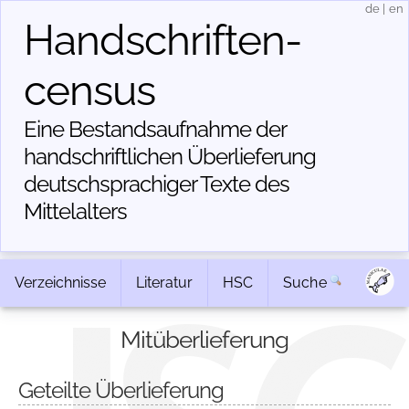
de
|
en
Handschriften­
census
Eine Bestandsaufnahme der
handschriftlichen Über­lieferung
deutschsprachiger Texte des
Mittelalters
Verzeichnisse
Literatur
HSC
Suche
Mitüberlieferung
Geteilte Überlieferung