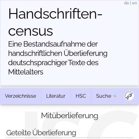
de
|
en
Handschriften­
census
Eine Bestandsaufnahme der
handschriftlichen Über­lieferung
deutschsprachiger Texte des
Mittelalters
Verzeichnisse
Literatur
HSC
Suche
Mitüberlieferung
Geteilte Überlieferung