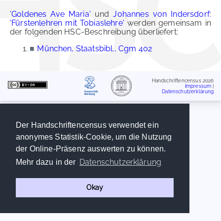
'Goldenes Ave Maria'
und
Johannes von Indersdorf:
'Fürstenlehren mit Tobiaslehre'
werden gemeinsam in
der folgenden HSC-Beschreibung überliefert:
■
München, Staatsbibl., Cgm 402
Handschriftencensus 2026
Impressum
|
Datenschutzerklärung
Der Handschriftencensus verwendet ein
anonymes Statistik-Cookie, um die Nutzung
der Online-Präsenz auswerten zu können.
Datenschutzerklärung
Mehr dazu in der
Okay