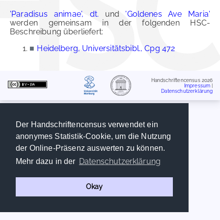
'Paradisus animae', dt.
und
'Goldenes Ave Maria'
werden gemeinsam in der folgenden HSC-
Beschreibung überliefert:
■
Heidelberg, Universitätsbibl., Cpg 472
Handschriftencensus 2026
Impressum
|
Datenschutzerklärung
Der Handschriftencensus verwendet ein
anonymes Statistik-Cookie, um die Nutzung
der Online-Präsenz auswerten zu können.
Datenschutzerklärung
Mehr dazu in der
Okay