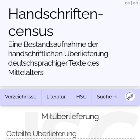
de
|
en
Handschriften­
census
Eine Bestandsaufnahme der
handschriftlichen Über­lieferung
deutschsprachiger Texte des
Mittelalters
Verzeichnisse
Literatur
HSC
Suche
Mitüberlieferung
Geteilte Überlieferung