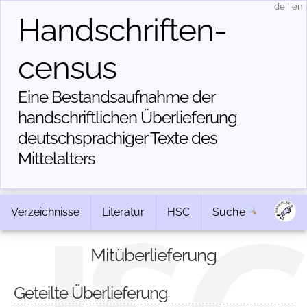
de
|
en
Handschriften­
census
Eine Bestandsaufnahme der
handschriftlichen Über­lieferung
deutschsprachiger Texte des
Mittelalters
Verzeichnisse
Literatur
HSC
Suche
Mitüberlieferung
Geteilte Überlieferung