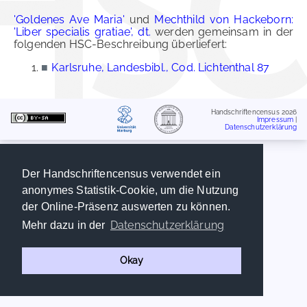
'Goldenes Ave Maria'
und
Mechthild von Hackeborn:
'Liber specialis gratiae', dt.
werden gemeinsam in der
folgenden HSC-Beschreibung überliefert:
■
Karlsruhe, Landesbibl., Cod. Lichtenthal 87
Handschriftencensus 2026
Impressum
|
Datenschutzerklärung
Der Handschriftencensus verwendet ein
anonymes Statistik-Cookie, um die Nutzung
der Online-Präsenz auswerten zu können.
Datenschutzerklärung
Mehr dazu in der
Okay