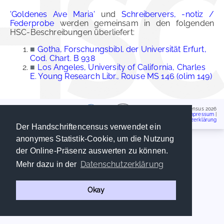
'Goldenes Ave Maria'
und
Schreibervers, -notiz /
Federprobe
werden gemeinsam in den folgenden
HSC-Beschreibungen überliefert:
■
Gotha, Forschungsbibl. der Universität Erfurt,
Cod. Chart. B 938
■
Los Angeles, University of California, Charles
E. Young Research Libr., Rouse MS 146 (olim 149)
Handschriftencensus 2026
Impressum
|
Datenschutzerklärung
Der Handschriftencensus verwendet ein
anonymes Statistik-Cookie, um die Nutzung
der Online-Präsenz auswerten zu können.
Datenschutzerklärung
Mehr dazu in der
Okay