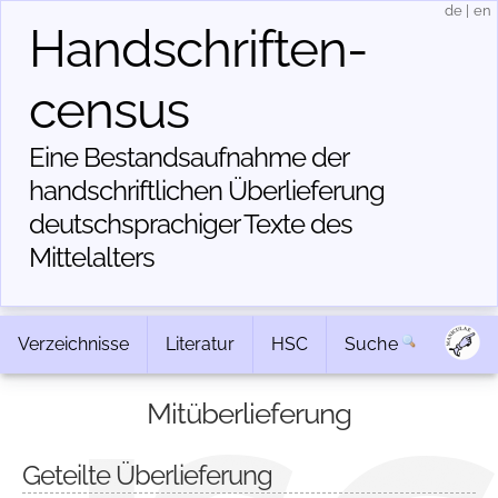
de
|
en
Handschriften­
census
Eine Bestandsaufnahme der
handschriftlichen Über­lieferung
deutschsprachiger Texte des
Mittelalters
Verzeichnisse
Literatur
HSC
Suche
Mitüberlieferung
Geteilte Überlieferung