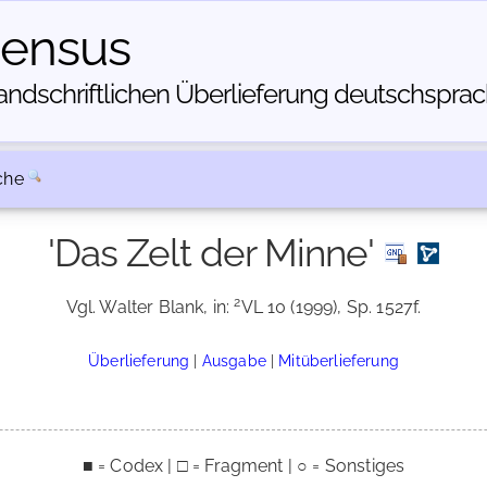
census
dschriftlichen Über­lieferung deutschsprachi
che
'Das Zelt der Minne'
2
Vgl. Walter Blank, in:
VL 10 (1999), Sp. 1527f.
Überlieferung
|
Ausgabe
|
Mitüberlieferung
■ = Codex | □ = Fragment | ○ = Sonstiges