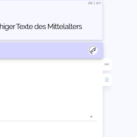
de
|
en
ger Texte des Mittelalters