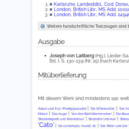
■
Karlsruhe, Landesbibl., Cod. Dona
■
London, British Libr., MS Add. 1001
■
London, British Libr., MS Add. 2494
Weitere handschriftliche Textzeugen sind b
Ausgabe
Joseph von Laßberg
(Hg.), Lieder-S
Bd. I, S. 130-139 (Nr. 25) [nach Karls
Mitüberlieferung
Mit diesem Werk sind mindestens 190 weit
|
|
'Adam und Eva' (Predigtparodie)
'Die Affenmutter'
'Der A
|
|
|
Metze'
'Das Auge'
'Von den Barfüßermönchen'
'Die Baue
|
|
'Beständigkeit und Wankelmut'
'Bestrafte Untreue'
'Bete
'Cato'
|
|
'De contemptu mundi', dt.
'Der Ritter und der 