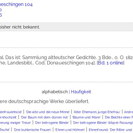
ueschingen 104
0
6
isher nicht bekannt.
aal. Das ist: Sammlung altteutscher Gedichte, 3 Bde., o. O. 
ruhe, Landesbibl., Cod. Donaueschingen 104]. [
Bd. 1 online
]
alphabetisch
|
Häufigkeit
ere deutschsprachige Werke überliefert.
|
|
|
llenfrauenhold'
'Die alte und die neue Minne'
'Alter Ehemann, junge Ehefrau'
Andre
|
|
|
rnhochzeit'
'Der Baum mit dem dürren Ast'
'Bäume und Mann'
'Die Beichte einer 
|
|
uerung ewiger Treue'
'Der betrogene Blinde'
'Der betrogene Blinde' (bîspel-Fassung
|
|
|
Teufel'
'Drei buhlerische Frauen'
'Ehren und Höhnen'
Ehrenfreund: 'Der Ritter und 