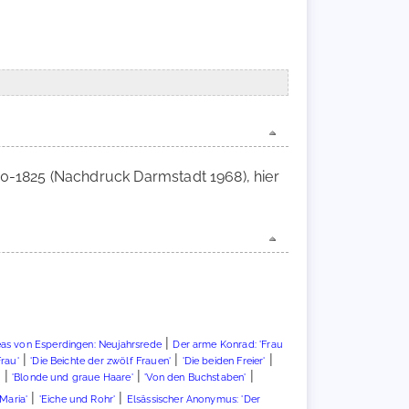
1820-1825 (Nachdruck Darmstadt 1968), hier
|
as von Esperdingen: Neujahrsrede
Der arme Konrad: 'Frau
|
|
|
Frau'
'Die Beichte der zwölf Frauen'
'Die beiden Freier'
|
|
|
)
'Blonde und graue Haare'
'Von den Buchstaben'
|
|
Maria'
'Eiche und Rohr'
Elsässischer Anonymus: 'Der