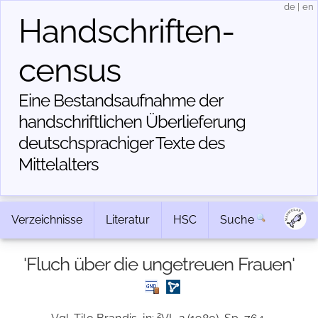
de
|
en
Handschriften­
census
Eine Bestandsaufnahme der
handschriftlichen Über­lieferung
deutschsprachiger Texte des
Mittelalters
Verzeichnisse
Literatur
HSC
Suche
'Fluch über die ungetreuen Frauen'
2