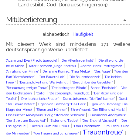
Landesbibl., Cod. Donaueschingen 104).
Mitüberlieferung
alphabetisch
|
Häufigkeit
Mit diesem Werk sind mindestens 171 weitere
deutschsprachige Werke überliefert.
|
|
'Adam und Eva' (Predigtparodie)
'Der Allenfrauenhold'
'Die alte und die
|
|
|
neue Minne'
'Alter Ehemann, junge Ehefrau'
Andree, Hans: Pestregimen
|
|
|
'Anrufung der Minne'
Der arme Konrad: 'Frau Metze'
'Das Auge'
'Von den
|
|
|
Barfüßermönchen'
'Der Bauern Lob'
'Die Bauernhochzeit'
'Die beiden
|
|
|
Freier'
'Beständigkeit und Wankelmut'
'Besuch bei der Geliebten'
|
|
|
'Beteuerung ewiger Treue'
'Der betrogene Blinde'
Boner: 'Edelstein'
'Von
|
|
|
den Buchstaben'
'Cato'
'De contemptu mundi', dt.
'Der Ritter und der
|
|
|
Teufel'
'Drei buhlerische Frauen'
Duro, Johannes: 'Die fünf Namen'
Durst:
|
|
'Der Bawrn hofart'
Egen von Bamberg: 'Das Herz'
Egen von Bamberg: 'Die
|
|
|
Klage der Minne'
'Ehren und Höhnen'
Ehrenfreund: 'Der Ritter und Maria'
|
Elsässischer Anonymus: 'Der gestohlene Schinken'
Elsässischer Anonymus:
|
|
|
'Der Streit um Eppes Axt'
'Elster und Taube'
'Des Entkrist Vasnacht'
'Der
|
|
|
Eselsgeselle'
'Facetus Cum nihil utilius'
'Frau Ehrenkranz'
'Frau Venus und
'Frauentreue'
|
|
|
die Minnenden'
'Von Frauen und Jungfrauen'