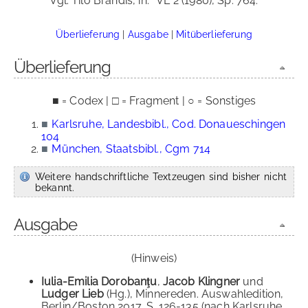
Vgl. Tilo Brandis, in:
VL 2 (1980), Sp. 764.
Überlieferung
|
Ausgabe
|
Mitüberlieferung
Überlieferung
■ = Codex | □ = Fragment | ○ = Sonstiges
■
Karlsruhe, Landesbibl., Cod. Donaueschingen
104
■
München, Staatsbibl., Cgm 714
Weitere handschriftliche Textzeugen sind bisher nicht
bekannt.
Ausgabe
(Hinweis)
Iulia-Emilia Dorobanţu
,
Jacob Klingner
und
Ludger Lieb
(Hg.), Minnereden. Auswahledition,
Berlin/Boston 2017, S. 126-135 (nach Karlsruhe,