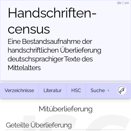
de
|
en
Handschriften­
census
Eine Bestandsaufnahme der
handschriftlichen Über­lieferung
deutschsprachiger Texte des
Mittelalters
Verzeichnisse
Literatur
HSC
Suche
Mitüberlieferung
Geteilte Überlieferung