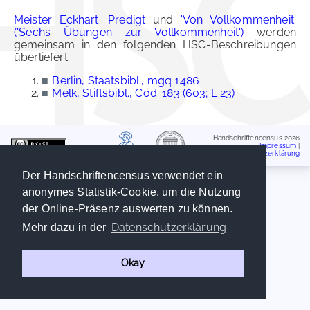
Meister Eckhart: Predigt
und
'Von Vollkommenheit'
('Sechs Übungen zur Vollkommenheit')
werden
gemeinsam in den folgenden HSC-Beschreibungen
überliefert:
■
Berlin, Staatsbibl., mgq 1486
■
Melk, Stiftsbibl., Cod. 183 (603; L 23)
Handschriftencensus 2026
Impressum
|
Datenschutzerklärung
Der Handschriftencensus verwendet ein
anonymes Statistik-Cookie, um die Nutzung
der Online-Präsenz auswerten zu können.
Datenschutzerklärung
Mehr dazu in der
Okay