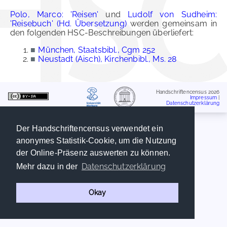
Polo, Marco: 'Reisen'
und
Ludolf von Sudheim:
'Reisebuch' (Hd. Übersetzung)
werden gemeinsam in
den folgenden HSC-Beschreibungen überliefert:
■
München, Staatsbibl., Cgm 252
■
Neustadt (Aisch), Kirchenbibl., Ms. 28
Handschriftencensus 2026
Impressum
|
Datenschutzerklärung
Der Handschriftencensus verwendet ein
anonymes Statistik-Cookie, um die Nutzung
der Online-Präsenz auswerten zu können.
Datenschutzerklärung
Mehr dazu in der
Okay