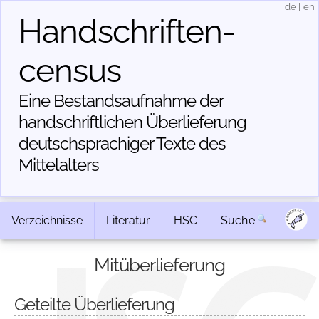
de
|
en
Handschriften­
census
Eine Bestandsaufnahme der
handschriftlichen Über­lieferung
deutschsprachiger Texte des
Mittelalters
Verzeichnisse
Literatur
HSC
Suche
Mitüberlieferung
Geteilte Überlieferung