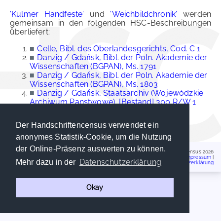
'Kulmer Handfeste'
und
'Weichbildchronik'
werden
gemeinsam in den folgenden HSC-Beschreibungen
überliefert:
■
Celle, Bibl. des Oberlandesgerichts, Cod. C 1
■
Danzig / Gdańsk, Bibl. der Poln. Akademie der
Wissenschaften (BGPAN), Ms. 1791
■
Danzig / Gdańsk, Bibl. der Poln. Akademie der
Wissenschaften (BGPAN), Ms. 1803
■
Danzig / Gdańsk, Staatsarchiv (Wojewódzkie
Archiwum Panstwowe), [Bestand] 300 R/W 1
■
Oxford, Bodleian Libr., MS Laud Misc. 741
■
Wien, Österr. Nationalbibl., Cod. 2710
Der Handschriftencensus verwendet ein
anonymes Statistik-Cookie, um die Nutzung
der Online-Präsenz auswerten zu können.
Handschriftencensus 2026
Impressum
|
Datenschutzerklärung
Mehr dazu in der
Datenschutzerklärung
Okay