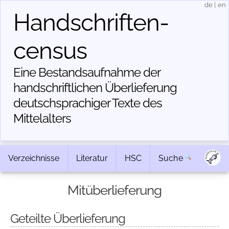
de
|
en
Handschriften­
census
Eine Bestandsaufnahme der
handschriftlichen Über­lieferung
deutschsprachiger Texte des
Mittelalters
Verzeichnisse
Literatur
HSC
Suche
Mitüberlieferung
Geteilte Überlieferung