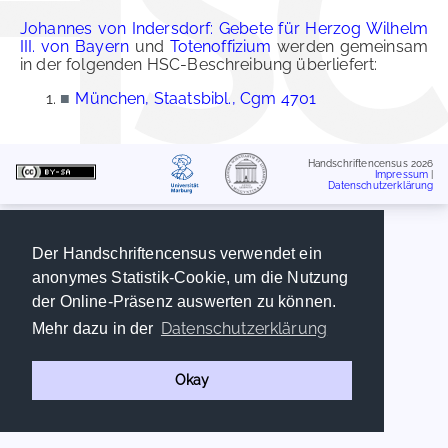
Johannes von Indersdorf: Gebete für Herzog Wilhelm
III. von Bayern
und
Totenoffizium
werden gemeinsam
in der folgenden HSC-Beschreibung überliefert:
■
München, Staatsbibl., Cgm 4701
Handschriftencensus 2026
Impressum
|
Datenschutzerklärung
Der Handschriftencensus verwendet ein
anonymes Statistik-Cookie, um die Nutzung
der Online-Präsenz auswerten zu können.
Datenschutzerklärung
Mehr dazu in der
Okay