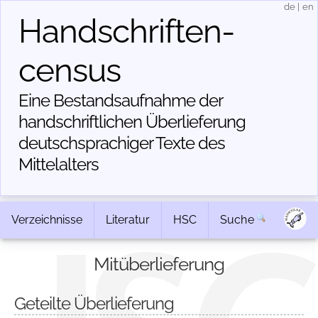
de
|
en
Handschriften­
census
Eine Bestandsaufnahme der
handschriftlichen Über­lieferung
deutschsprachiger Texte des
Mittelalters
Verzeichnisse
Literatur
HSC
Suche
Mitüberlieferung
Geteilte Überlieferung