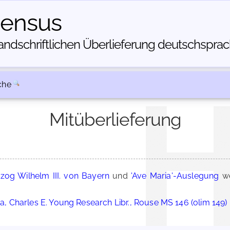
census
dschriftlichen Über­lieferung deutschsprachi
che
Mitüberlieferung
zog Wilhelm III. von Bayern
und
'Ave Maria'-Auslegung
we
ia, Charles E. Young Research Libr., Rouse MS 146 (olim 149)