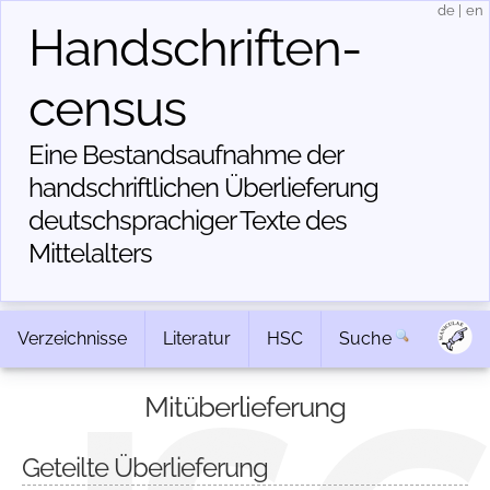
de
|
en
Handschriften­
census
Eine Bestandsaufnahme der
handschriftlichen Über­lieferung
deutschsprachiger Texte des
Mittelalters
Verzeichnisse
Literatur
HSC
Suche
Mitüberlieferung
Geteilte Überlieferung