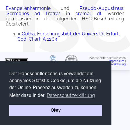
Evangelienharmonie
und
Pseudo-Augustinus:
'Sermones ad Fratres in eremo', dt.
werden
gemeinsam in der folgenden HSC-Beschreibung
überliefert:
■
Gotha, Forschungsbibl. der Universität Erfurt,
Cod. Chart. A 1263
Handschriftencensus 2026
Impressum
|
Datenschutzerklärung
Der Handschriftencensus verwendet ein
anonymes Statistik-Cookie, um die Nutzung
der Online-Präsenz auswerten zu können.
Datenschutzerklärung
Mehr dazu in der
Okay