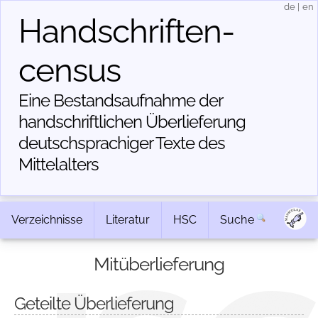
de
|
en
Handschriften­
census
Eine Bestandsaufnahme der
handschriftlichen Über­lieferung
deutschsprachiger Texte des
Mittelalters
Verzeichnisse
Literatur
HSC
Suche
Mitüberlieferung
Geteilte Überlieferung