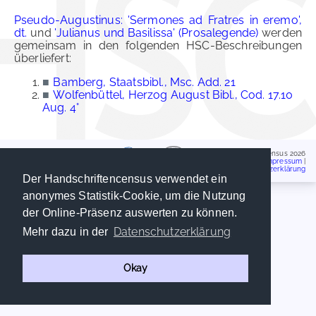
Pseudo-Augustinus: 'Sermones ad Fratres in eremo',
dt.
und
'Julianus und Basilissa' (Prosalegende)
werden
gemeinsam in den folgenden HSC-Beschreibungen
überliefert:
■
Bamberg, Staatsbibl., Msc. Add. 21
■
Wolfenbüttel, Herzog August Bibl., Cod. 17.10
Aug. 4°
Handschriftencensus 2026
Impressum
|
Datenschutzerklärung
Der Handschriftencensus verwendet ein
anonymes Statistik-Cookie, um die Nutzung
der Online-Präsenz auswerten zu können.
Datenschutzerklärung
Mehr dazu in der
Okay