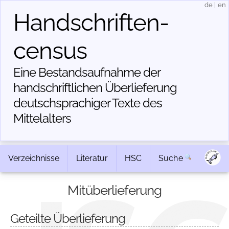
de
|
en
Handschriften­
census
Eine Bestandsaufnahme der
handschriftlichen Über­lieferung
deutschsprachiger Texte des
Mittelalters
Verzeichnisse
Literatur
HSC
Suche
Mitüberlieferung
Geteilte Überlieferung