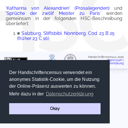
'Katharina von Alexandrien' (Prosalegenden)
und
'Sprüche der zwölf Meister zu Paris'
werden
gemeinsam in der folgenden HSC-Beschreibung
überliefert:
■
Salzburg, Stiftsbibl. Nonnberg, Cod. 23 B 25
(früher 23 C 16)
Handschriftencensus 2026
Impressum
|
Datenschutzerklärung
Der Handschriftencensus verwendet ein
anonymes Statistik-Cookie, um die Nutzung
der Online-Präsenz auswerten zu können.
Datenschutzerklärung
Mehr dazu in der
Okay