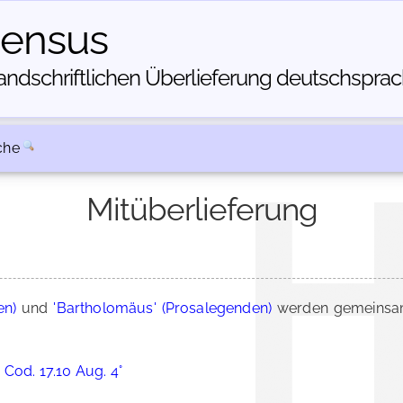
census
dschriftlichen Über­lieferung deutschsprachi
che
Mitüberlieferung
en)
und
'Bartholomäus' (Prosalegenden)
werden gemeinsam
 Cod. 17.10 Aug. 4°