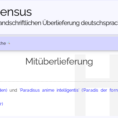
census
dschriftlichen Über­lieferung deutschsprachi
che
Mitüberlieferung
den)
und
'Paradisus anime intelligentis' ('Paradis der forn
7)