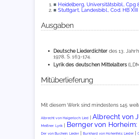
■
Heidelberg, Universitätsbibl., Cpg 
■
Stuttgart, Landesbibl., Cod. HB XIII
Ausgaben
Deutsche Liederdichter
des 13. Jahrh
1978, S. 163-174.
Lyrik des deutschen Mittelalters
(LDM)
Mitüberlieferung
Mit diesem Werk sind mindestens 145 weit
Albrecht von J
|
Albrecht von Haigerloch: Lied
Bernger von Horheim: 
|
Meißner: Lyrik
|
|
Der von Buchein: Lieder
Burkhard von Hohenfels: Lieder