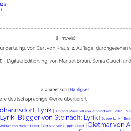
848
 1
(Hinweis)
underts, hg. von Carl von Kraus, 2. Auflage, durchgesehen v
 - Digitale Edition, hg. von Manuel Braun, Sonja Glauch und 
alphabetisch
|
Häufigkeit
ere deutschsprachige Werke überliefert.
ohannsdorf: Lyrik
|
|
Albrecht Marschall von Raprechtswil: Lieder
Mei
Lyrik
Bligger von Steinach: Lyrik
|
|
|
Boppe: Lyrik
Brun
Dietmar von Ai
|
|
Christan von Hamle: Lieder
Christan von Luppin: Lieder