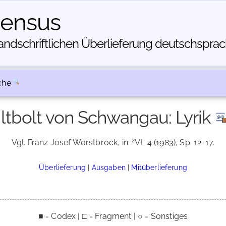
census
dschriftlichen Über­lieferung deutschsprachi
che
iltbolt von Schwangau: Lyrik
2
Vgl. Franz Josef Worstbrock, in:
VL 4 (1983), Sp. 12-17.
Überlieferung
|
Ausgaben
|
Mitüberlieferung
■ = Codex | □ = Fragment | ○ = Sonstiges