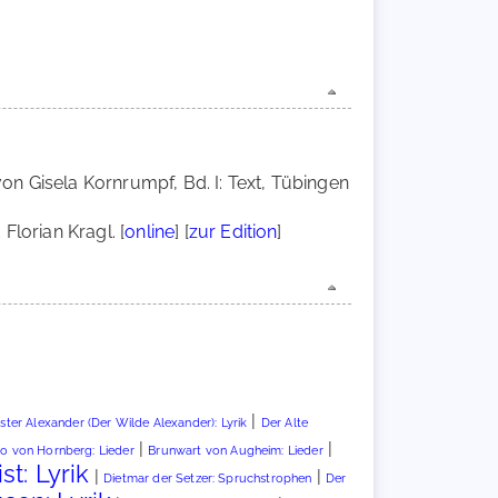
on Gisela Kornrumpf, Bd. I: Text, Tübingen
Florian Kragl. [
online
] [
zur Edition
]
|
ster Alexander (Der Wilde Alexander): Lyrik
Der Alte
|
|
o von Hornberg: Lieder
Brunwart von Augheim: Lieder
st: Lyrik
|
|
Dietmar der Setzer: Spruchstrophen
Der