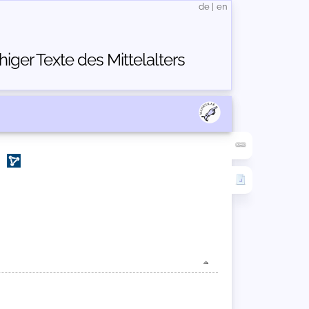
de
|
en
ger Texte des Mittelalters