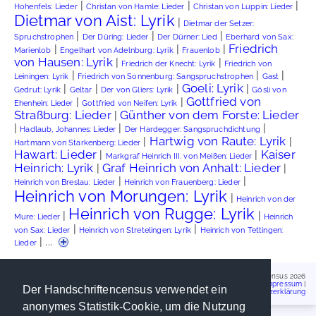
|
|
|
Hohenfels: Lieder
Christan von Hamle: Lieder
Christan von Luppin: Lieder
Dietmar von Aist: Lyrik
|
Dietmar der Setzer:
|
|
|
Spruchstrophen
Der Düring: Lieder
Der Dürner: Lied
Eberhard von Sax:
Friedrich
|
|
|
Marienlob
Engelhart von Adelnburg: Lyrik
Frauenlob
von Hausen: Lyrik
|
|
Friedrich der Knecht: Lyrik
Friedrich von
|
|
|
Leiningen: Lyrik
Friedrich von Sonnenburg: Sangspruchstrophen
Gast
Goeli: Lyrik
|
|
|
|
Gedrut: Lyrik
Geltar
Der von Gliers: Lyrik
Gösli von
Gottfried von
|
|
Ehenhein: Lieder
Gottfried von Neifen: Lyrik
Straßburg: Lieder
Günther von dem Forste: Lieder
|
|
|
|
Hadlaub, Johannes: Lieder
Der Hardegger: Sangspruchdichtung
Hartwig von Raute: Lyrik
|
|
Hartmann von Starkenberg: Lieder
Hawart: Lieder
Kaiser
|
|
Markgraf Heinrich III. von Meißen: Lieder
Heinrich: Lyrik
Graf Heinrich von Anhalt: Lieder
|
|
|
|
Heinrich von Breslau: Lieder
Heinrich von Frauenberg: Lieder
Heinrich von Morungen: Lyrik
|
Heinrich von der
Heinrich von Rugge: Lyrik
|
|
Mure: Lieder
Heinrich
|
|
von Sax: Lieder
Heinrich von Stretelingen: Lyrik
Heinrich von Tettingen:
| ...
Lieder
Handschriftencensus 2026
Impressum
|
Der Handschriftencensus verwendet ein
Datenschutzerklärung
anonymes Statistik-Cookie, um die Nutzung