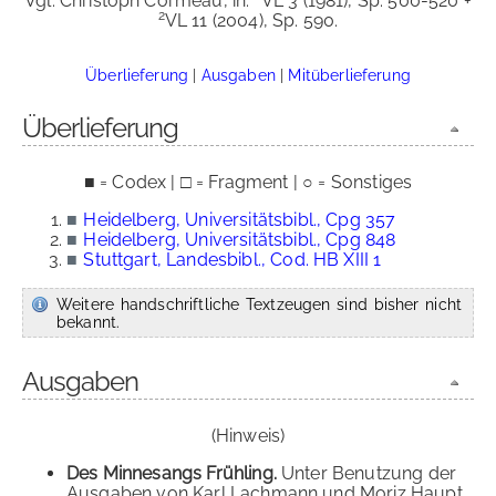
Vgl. Christoph Cormeau, in:
VL 3 (1981), Sp. 500-520 +
2
VL 11 (2004), Sp. 590.
Überlieferung
|
Ausgaben
|
Mitüberlieferung
Überlieferung
■ = Codex | □ = Fragment | ○ = Sonstiges
■
Heidelberg, Universitätsbibl., Cpg 357
■
Heidelberg, Universitätsbibl., Cpg 848
■
Stuttgart, Landesbibl., Cod. HB XIII 1
Weitere handschriftliche Textzeugen sind bisher nicht
bekannt.
Ausgaben
(Hinweis)
Des Minnesangs Frühling.
Unter Benutzung der
Ausgaben von Karl Lachmann und Moriz Haupt,