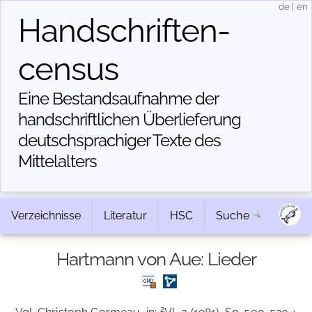
de
|
en
Handschriften­
census
Eine Bestandsaufnahme der
handschriftlichen Über­lieferung
deutschsprachiger Texte des
Mittelalters
Verzeichnisse
Literatur
HSC
Suche
Hartmann von Aue: Lieder
2