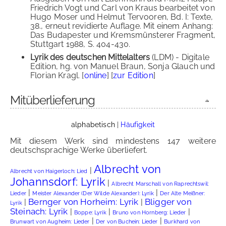
Friedrich Vogt und Carl von Kraus bearbeitet von
Hugo Moser und Helmut Tervooren, Bd. I: Texte,
38., erneut revidierte Auflage. Mit einem Anhang:
Das Budapester und Kremsmünsterer Fragment,
Stuttgart 1988, S. 404-430.
Lyrik des deutschen Mittelalters
(LDM) - Digitale
Edition, hg. von Manuel Braun, Sonja Glauch und
Florian Kragl. [
online
] [
zur Edition
]
Mitüberlieferung
alphabetisch
|
Häufigkeit
Mit diesem Werk sind mindestens 147 weitere
deutschsprachige Werke überliefert.
Albrecht von
|
Albrecht von Haigerloch: Lied
Johannsdorf: Lyrik
|
Albrecht Marschall von Raprechtswil:
|
|
Lieder
Meister Alexander (Der Wilde Alexander): Lyrik
Der Alte Meißner:
Bernger von Horheim: Lyrik
Bligger von
|
|
Lyrik
Steinach: Lyrik
|
|
|
Boppe: Lyrik
Bruno von Hornberg: Lieder
|
|
Brunwart von Augheim: Lieder
Der von Buchein: Lieder
Burkhard von