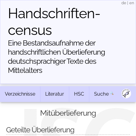
de
|
en
Handschriften­
census
Eine Bestandsaufnahme der
handschriftlichen Über­lieferung
deutschsprachiger Texte des
Mittelalters
Verzeichnisse
Literatur
HSC
Suche
Mitüberlieferung
Geteilte Überlieferung