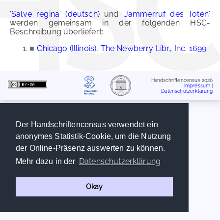
'Salve regina' (deutsch)
und
'Jammerruf des Toten'
werden gemeinsam in der folgenden HSC-
Beschreibung überliefert:
■
Chicago (Illinois), The Newberry Libr., Inc. 1699
Handschriftencensus 2026
Impressum
|
Datenschutzerklärung
Der Handschriftencensus verwendet ein
anonymes Statistik-Cookie, um die Nutzung
der Online-Präsenz auswerten zu können.
Datenschutzerklärung
Mehr dazu in der
Okay