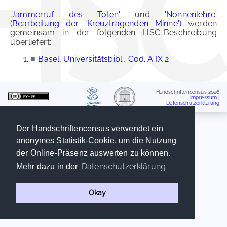
'Jammerruf des Toten'
und
'Nonnenlehre'
(Bearbeitung der 'Kreuztragenden Minne')
werden
gemeinsam in der folgenden HSC-Beschreibung
überliefert:
■
Basel, Universitätsbibl., Cod. A IX 2
Handschriftencensus 2026
Impressum
|
Datenschutzerklärung
Der Handschriftencensus verwendet ein
anonymes Statistik-Cookie, um die Nutzung
der Online-Präsenz auswerten zu können.
Datenschutzerklärung
Mehr dazu in der
Okay