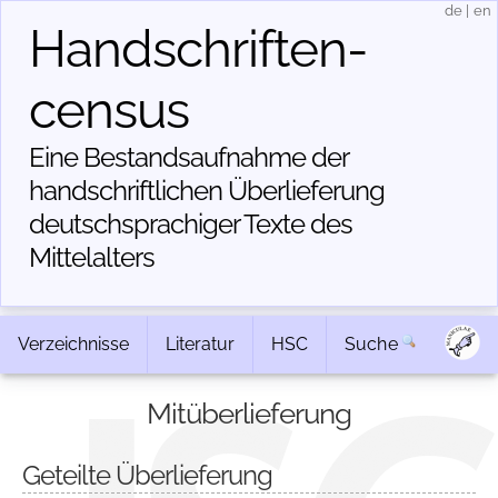
de
|
en
Handschriften­
census
Eine Bestandsaufnahme der
handschriftlichen Über­lieferung
deutschsprachiger Texte des
Mittelalters
Verzeichnisse
Literatur
HSC
Suche
Mitüberlieferung
Geteilte Überlieferung