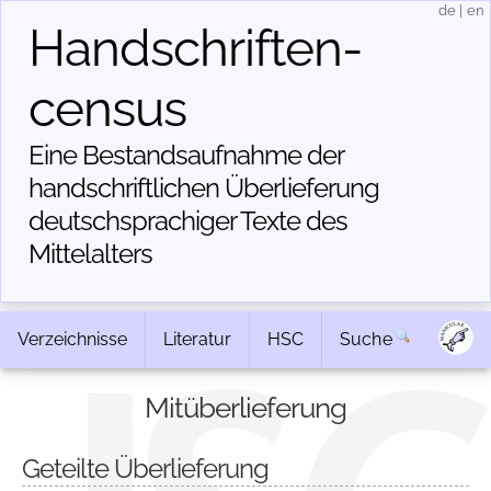
de
|
en
Handschriften­
census
Eine Bestandsaufnahme der
handschriftlichen Über­lieferung
deutschsprachiger Texte des
Mittelalters
Verzeichnisse
Literatur
HSC
Suche
Mitüberlieferung
Geteilte Überlieferung