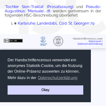
'Tochter Sion-Traktat' (Prosafassung)
und
Pseudo-
Augustinus: 'Manuale', dt.
werden gemeinsam in der
folgenden HSC-Beschreibung überliefert:
■
Karlsruhe, Landesbibl., Cod. St. Georgen 79
Handschriftencensus 2026
Impressum
|
Datenschutzerklärung
Der Handschriftencensus verwendet ein
anonymes Statistik-Cookie, um die Nutzung
der Online-Präsenz auswerten zu können.
Datenschutzerklärung
Mehr dazu in der
Okay