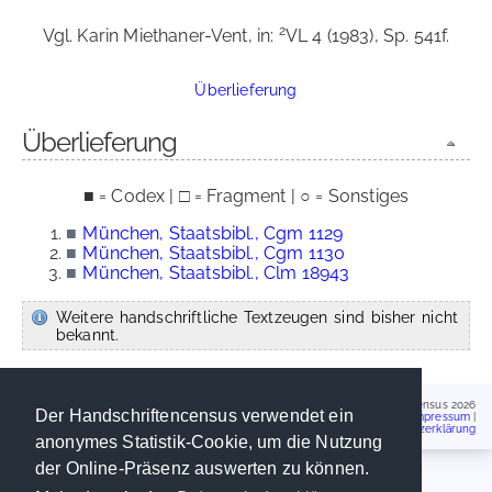
2
Vgl. Karin Miethaner-Vent, in:
VL 4 (1983), Sp. 541f.
Überlieferung
Überlieferung
■ = Codex | □ = Fragment | ○ = Sonstiges
■
München, Staatsbibl., Cgm 1129
■
München, Staatsbibl., Cgm 1130
■
München, Staatsbibl., Clm 18943
Weitere handschriftliche Textzeugen sind bisher nicht
bekannt.
Handschriftencensus 2026
Der Handschriftencensus verwendet ein
Impressum
|
Datenschutzerklärung
anonymes Statistik-Cookie, um die Nutzung
der Online-Präsenz auswerten zu können.