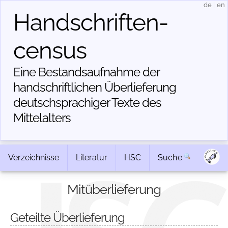
de
|
en
Handschriften­
census
Eine Bestandsaufnahme der
handschriftlichen Über­lieferung
deutschsprachiger Texte des
Mittelalters
Verzeichnisse
Literatur
HSC
Suche
Mitüberlieferung
Geteilte Überlieferung