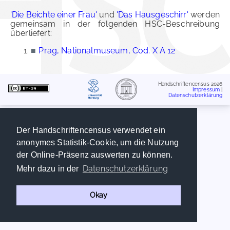
'Die Beichte einer Frau'
und
'Das Hausgeschirr'
werden
gemeinsam in der folgenden HSC-Beschreibung
überliefert:
■
Prag, Nationalmuseum, Cod. X A 12
Handschriftencensus 2026
Impressum
|
Datenschutzerklärung
Der Handschriftencensus verwendet ein
anonymes Statistik-Cookie, um die Nutzung
der Online-Präsenz auswerten zu können.
Datenschutzerklärung
Mehr dazu in der
Okay