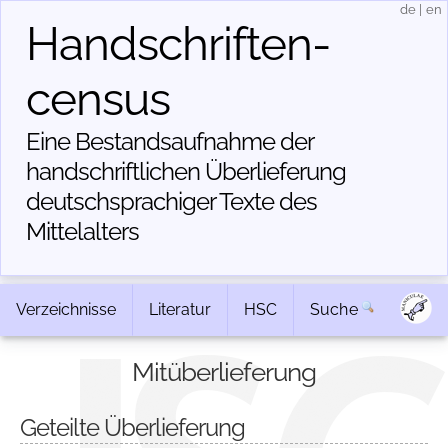
de
|
en
Handschriften­
census
Eine Bestandsaufnahme der
handschriftlichen Über­lieferung
deutschsprachiger Texte des
Mittelalters
Verzeichnisse
Literatur
HSC
Suche
Mitüberlieferung
Geteilte Überlieferung